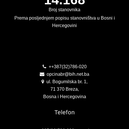
KONTAKT
Broj stanovnika
VIZIJA 2050
Prema posljednjem popisu stanovništva u Bosni i
Hercegovini
VIRTUELNA ŠETNJA
Kontakt
++387(32)786-020
opcinabr@bih.net.ba
ul. Bogumilska br. 1,
71 370 Breza,
Bosna i Hercegovina
Telefon