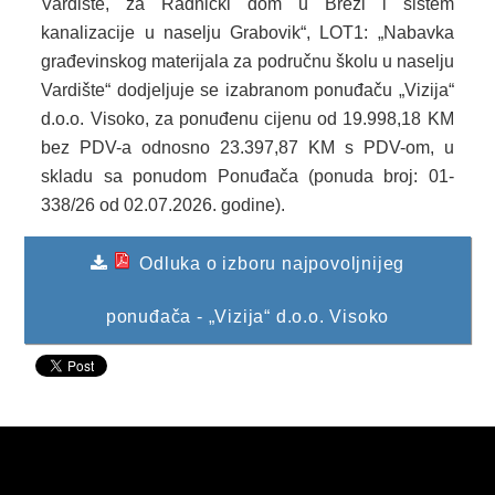
Vardište, za Radnički dom u Brezi i sistem
kanalizacije u naselju Grabovik“, LOT1: „Nabavka
KONKURSI
građevinskog materijala za područnu školu u naselju
OBAVJEŠTENJA
Vardište“ dodjeljuje se izabranom ponuđaču „Vizija“
d.o.o. Visoko, za ponuđenu cijenu od 19.998,18 KM
OGLASI
bez PDV-a odnosno 23.397,87 KM s PDV-om, u
skladu sa ponudom Ponuđača (ponuda broj: 01-
JAVNI POZIVI
338/26 od 02.07.2026. godine).
NAJAVA DOGAĐAJA
Odluka o izboru najpovoljnijeg
INFO
ponuđača - „Vizija“ d.o.o. Visoko
JAVNE NABAVKE
ODLUKE O IZBORU
ODLUKE O PONIŠTENJU
REALIZACIJA UGOVORA