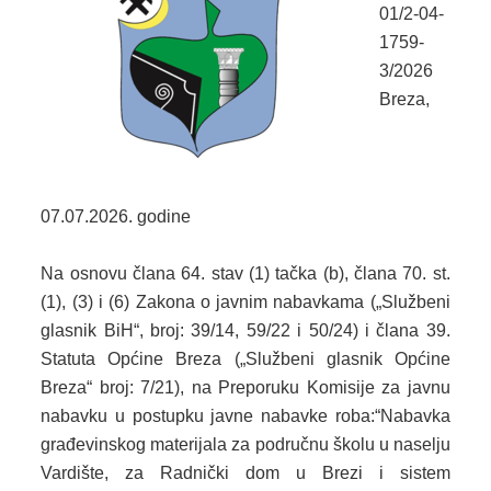
2024. GODINA
01/2-04-
1759-
2023. GODINA
3/2026
2022. GODINA
Breza,
2021. GODINA
2020. GODINA
07.07.2026. godine
2019. GODINA
Na osnovu člana 64. stav (1) tačka (b), člana 70. st.
2018. GODINA
(1), (3) i (6) Zakona o javnim nabavkama („Službeni
glasnik BiH“, broj: 39/14, 59/22 i 50/24) i člana 39.
2017. GODINA
Statuta Općine Breza („Službeni glasnik Općine
Breza“ broj: 7/21), na Preporuku Komisije za javnu
2016. GODINA
nabavku u postupku javne nabavke roba:“Nabavka
2015. GODINA
građevinskog materijala za područnu školu u naselju
Vardište, za Radnički dom u Brezi i sistem
2014. GODINA