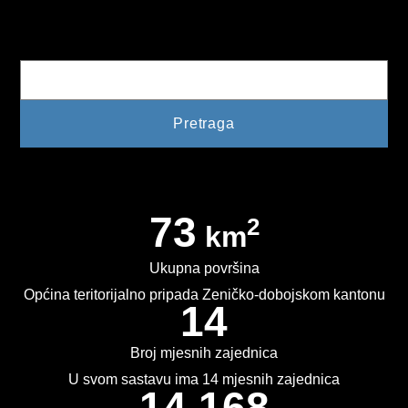
PLAN JAVNIH NABAVKI
Pretraga
USLUGE IZ ANEKSA II DIO B ZJN BIH
KONKURSI ZA IZRADU IDEJNOG RJEŠENJA
OIK
IZBORI 2016
73
IZBORI 2018
2
km
IZBORI 2020
Ukupna površina
Općina teritorijalno pripada Zeničko-dobojskom kantonu
IZBORI 2022
14
IZBORI 2024
Broj mjesnih zajednica
U svom sastavu ima 14 mjesnih zajednica
IZBORI 2026
14.168