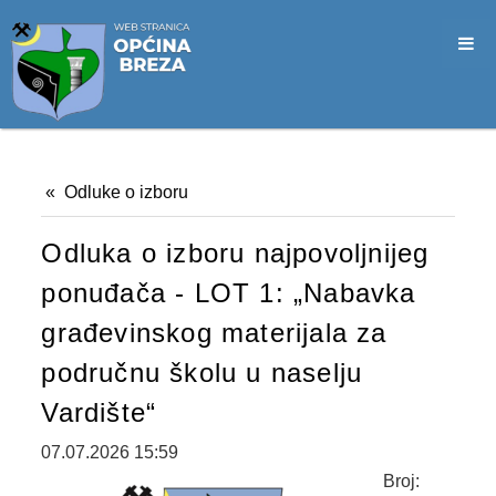
SLUŽBA CIVILNE ZAŠTITE
OPĆINSKO VIJEĆE
VIJEĆNICI
SJEDNICE
Odluke o izboru
MATERIJALI
Оdluka o izboru najpovoljnijeg
ZAPISNICI
ponuđača - LOT 1: „Nabavka
DOKUMENTI
građevinskog materijala za
SLUŽBENI GLASNICI
područnu školu u naselju
2026. GODINA
Vardište“
2025. GODINA
07.07.2026 15:59
Broj: