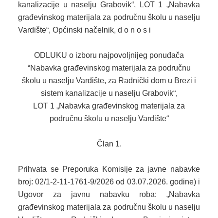
kanalizacije u naselju Grabovik“, LOT 1 „Nabavka
građevinskog materijala za područnu školu u naselju
2013. GODINA
Vardište“, Općinski načelnik, d o n o s i
2012. GODINA
ОDLUKU o izboru najpovoljnijeg ponuđača
1999. - 2011. GODINA
“Nabavka građevinskog materijala za područnu
školu u naselju Vardište, za Radnički dom u Brezi i
ELEKTRONSKI OBRASCI
sistem kanalizacije u naselju Grabovik“,
OPĆINSKI DOKUMENTI
LOT 1 „Nabavka građevinskog materijala za
područnu školu u naselju Vardište“
SLUŽBA ZA FINANSIJE
Član 1.
OPĆINSKO VIJEĆE
SLUŽBA ZA PROSTORNO UREĐENJE
Prihvata se Preporuka Komisije za javne nabavke
broj: 02/1-2-11-1761-9/2026 od 03.07.2026. godine) i
SLUŽBA ZA PRIVREDU
Ugovor za javnu nabavku roba: „Nabavka
građevinskog materijala za područnu školu u naselju
OGLASNA PLOČA