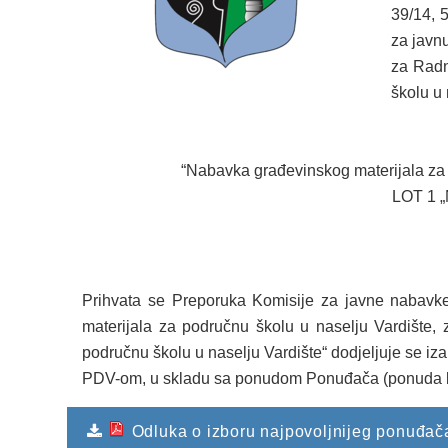
39/14, 
za javn
za Radn
školu u 
“Nabavka građevinskog materijala za p
LOT 1 „
Prihvata se Preporuka Komisije za javne nabavke
materijala za područnu školu u naselju Vardište,
područnu školu u naselju Vardište“ dodjeljuje se 
PDV-om, u skladu sa ponudom Ponuđača (ponuda br
Odluka o izboru najpovoljnijeg ponuđača 