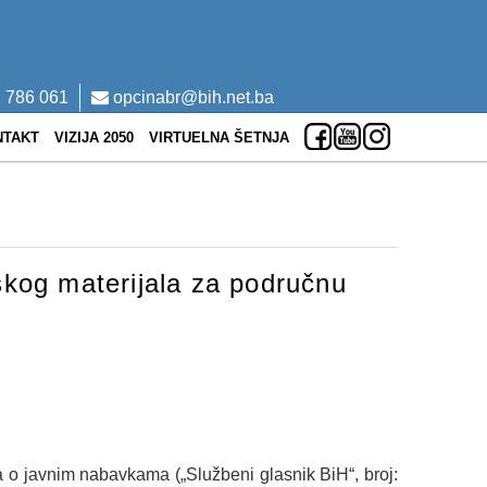
 786 061
opcinabr@bih.net.ba
NTAKT
VIZIJA 2050
VIRTUELNA ŠETNJA
skog materijala za područnu
ona o javnim nabavkama („Službeni glasnik BiH“, broj: