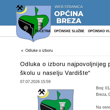
POČETNA
OPĆINSKE SLUŽBE
OPĆINSKO VI
Odluke o izboru
Оdluka o izboru najpovoljnijeg
školu u naselju Vardište“
07.07.2026 15:59
Broj: 0
Breza, 
Na osnov