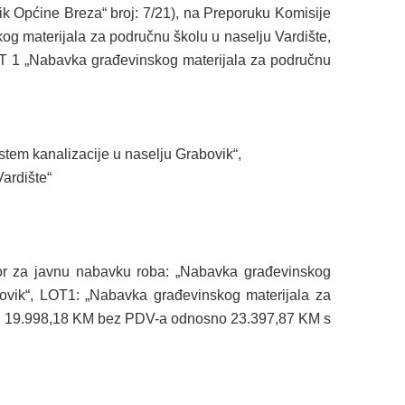
nik Općine Breza“ broj: 7/21), na Preporuku Komisije
g materijala za područnu školu u naselju Vardište,
LOT 1 „Nabavka građevinskog materijala za područnu
stem kanalizacije u naselju Grabovik“,
ardište“
vor za javnu nabavku roba: „Nabavka građevinskog
bovik“, LOT1: „Nabavka građevinskog materijala za
u od 19.998,18 KM bez PDV-a odnosno 23.397,87 KM s