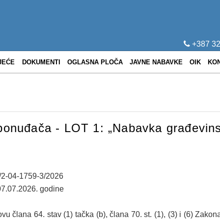
+387 32
JEĆE
DOKUMENTI
OGLASNA PLOČA
JAVNE NABAVKE
OIK
KO
 ponuđača - LOT 1: „Nabavka građevin
1/2-04-1759-3/2026
07.07.2026. godine
u člana 64. stav (1) tačka (b), člana 70. st. (1), (3) i (6) Zak