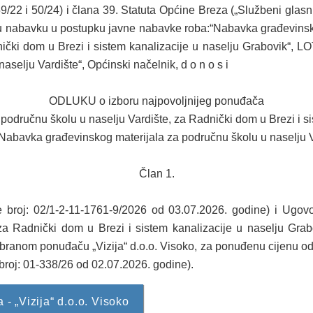
59/22 i 50/24) i člana 39. Statuta Općine Breza („Službeni glas
u nabavku u postupku javne nabavke roba:“Nabavka građevinsko
ički dom u Brezi i sistem kanalizacije u naselju Grabovik“, 
naselju Vardište“, Općinski načelnik, d o n o s i
ОDLUKU o izboru najpovoljnijeg ponuđača
odručnu školu u naselju Vardište, za Radnički dom u Brezi i si
Nabavka građevinskog materijala za područnu školu u naselju V
Član 1.
 broj: 02/1-2-11-1761-9/2026 od 03.07.2026. godine) i Ugo
 za Radnički dom u Brezi i sistem kanalizacije u naselju Gra
izabranom ponuđaču „Vizija“ d.o.o. Visoko, za ponuđenu cijen
oj: 01-338/26 od 02.07.2026. godine).
- „Vizija“ d.o.o. Visoko