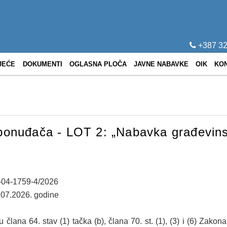
+387 32
JEĆE
DOKUMENTI
OGLASNA PLOČA
JAVNE NABAVKE
OIK
KO
 ponuđača - LOT 2: „Nabavka građevins
2-04-1759-4/2026
.07.2026. godine
člana 64. stav (1) tačka (b), člana 70. st. (1), (3) i (6) Zako