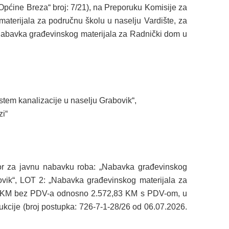
 Općine Breza“ broj: 7/21), na Preporuku Komisije za
terijala za područnu školu u naselju Vardište, za
„Nabavka građevinskog materijala za Radnički dom u
stem kanalizacije u naselju Grabovik“,
i“
vor za javnu nabavku roba: „Nabavka građevinskog
ovik“, LOT 2: „Nabavka građevinskog materijala za
,00 KM bez PDV-a odnosno 2.572,83 KM s PDV-om, u
kcije (broj postupka: 726-7-1-28/26 od 06.07.2026.