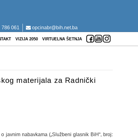
 786 061
opcinabr@bih.net.ba
NTAKT
VIZIJA 2050
VIRTUELNA ŠETNJA
kog materijala za Radnički
na o javnim nabavkama („Službeni glasnik BiH“, broj: