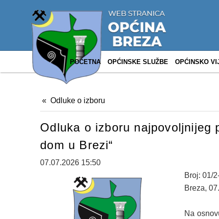
POČETNA
OPĆINSKE SLUŽBE
OPĆINSKO VI
Odluke o izboru
Оdluka o izboru najpovoljnijeg
dom u Brezi“
07.07.2026 15:50
Broj: 01/
Breza, 07
Na osnovu 