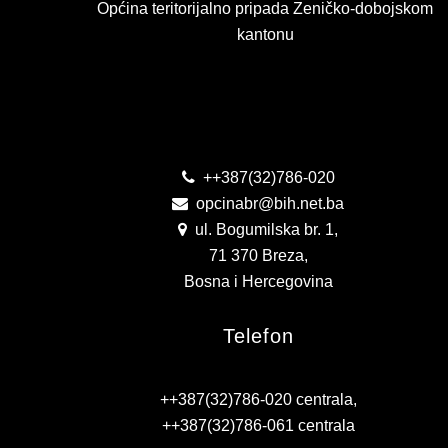
Općina teritorijalno pripada Zeničko-dobojskom
kantonu
Kontakt
++387(32)786-020
opcinabr@bih.net.ba
ul. Bogumilska br. 1,
71 370 Breza,
Bosna i Hercegovina
Telefon
++387(32)786-020 centrala,
++387(32)786-061 centrala