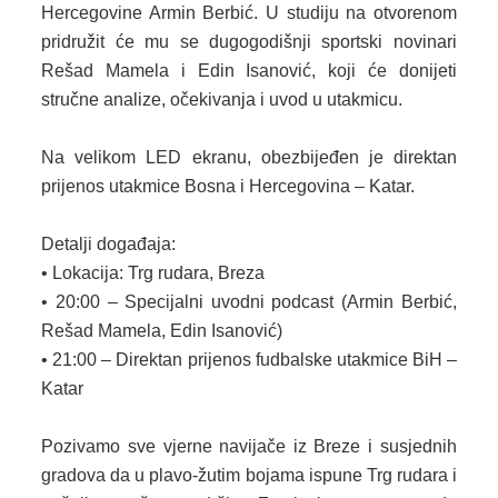
Hercegovine Armin Berbić. U studiju na otvorenom
pridružit će mu se dugogodišnji sportski novinari
2013. GODINA
Rešad Mamela i Edin Isanović, koji će donijeti
2012. GODINA
stručne analize, očekivanja i uvod u utakmicu.
1999. - 2011. GODINA
Na velikom LED ekranu, obezbijeđen je direktan
prijenos utakmice Bosna i Hercegovina – Katar.
ELEKTRONSKI OBRASCI
OPĆINSKI DOKUMENTI
Detalji događaja:
• Lokacija: Trg rudara, Breza
SLUŽBA ZA FINANSIJE
• 20:00 – Specijalni uvodni podcast (Armin Berbić,
Rešad Mamela, Edin Isanović)
OPĆINSKO VIJEĆE
• 21:00 – Direktan prijenos fudbalske utakmice BiH –
SLUŽBA ZA PROSTORNO UREĐENJE
Katar
SLUŽBA ZA PRIVREDU
Pozivamo sve vjerne navijače iz Breze i susjednih
gradova da u plavo-žutim bojama ispune Trg rudara i
OGLASNA PLOČA