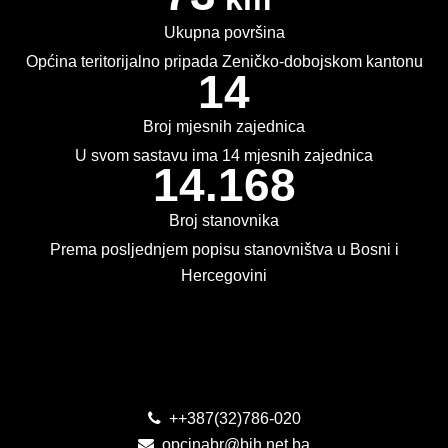
PLAN JAVNIH NABAVKI
Ukupna površina
Općina teritorijalno pripada Zeničko-dobojskom kantonu
USLUGE IZ ANEKSA II DIO B ZJN BIH
14
KONKURSI ZA IZRADU IDEJNOG RJEŠENJA
Broj mjesnih zajednica
OIK
U svom sastavu ima 14 mjesnih zajednica
14.168
IZBORI 2016
Broj stanovnika
IZBORI 2018
Prema posljednjem popisu stanovništva u Bosni i
Hercegovini
IZBORI 2020
IZBORI 2022
Kontakt
IZBORI 2024
++387(32)786-020
IZBORI 2026
opcinabr@bih.net.ba