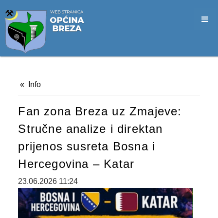
SLUŽBA CIVILNE ZAŠTITE
OPĆINSKO VIJEĆE
VIJEĆNICI
SJEDNICE
Info
MATERIJALI
Fan zona Breza uz Zmajeve:
ZAPISNICI
Stručne analize i direktan
DOKUMENTI
prijenos susreta Bosna i
SLUŽBENI GLASNICI
Hercegovina – Katar
2026. GODINA
23.06.2026 11:24
2025. GODINA