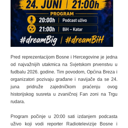
2024. GODINA
2023. GODINA
2022. GODINA
2021. GODINA
2020. GODINA
Pred reprezentacijom Bosne i Hercegovine je jedna
2019. GODINA
od najvažnijih utakmica na Svjetskom prvenstvu u
fudbalu 2026. godine. Tim povodom, Općina Breza i
2018. GODINA
organizatori pozivaju građane i navijače da se 24.
juna pridruže zajedničkom praćenju ovog
2017. GODINA
historijskog susreta u zvaničnoj Fan zoni na Trgu
2016. GODINA
rudara.
2015. GODINA
Program počinje u 20:00 sati izdanjem podcasta
uživo koji vodi reporter Radiotelevizije Bosne i
2014. GODINA