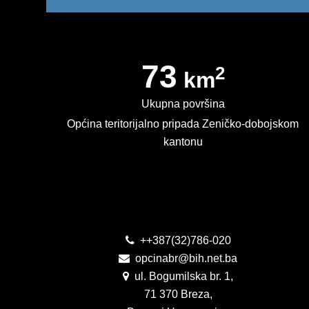
73
2
km
Ukupna površina
Općina teritorijalno pripada Zeničko-dobojskom
kantonu
Kontakt
++387(32)786-020
opcinabr@bih.net.ba
ul. Bogumilska br. 1,
71 370 Breza,