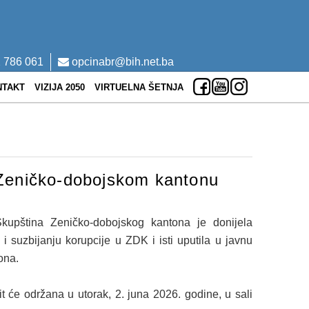
 786 061
opcinabr@bih.net.ba
NTAKT
VIZIJA 2050
VIRTUELNA ŠETNJA
u Zeničko-dobojskom kantonu
kupština Zeničko-dobojskog kantona je donijela
 i suzbijanju korupcije u ZDK i isti uputila u javnu
ona.
 će održana u utorak, 2. juna 2026. godine, u sali