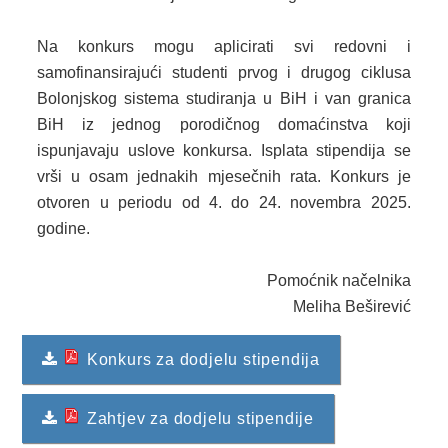
2013. GODINA
Na konkurs mogu aplicirati svi redovni i
samofinansirajući studenti prvog i drugog ciklusa
2012. GODINA
Bolonjskog sistema studiranja u BiH i van granica
BiH iz jednog porodičnog domaćinstva koji
1999. - 2011. GODINA
ispunjavaju uslove konkursa. Isplata stipendija se
ELEKTRONSKI OBRASCI
vrši u osam jednakih mjesečnih rata. Konkurs je
otvoren u periodu od 4. do 24. novembra 2025.
OPĆINSKI DOKUMENTI
godine.
SLUŽBA ZA FINANSIJE
Pomoćnik načelnika
OPĆINSKO VIJEĆE
Meliha Beširević
SLUŽBA ZA PROSTORNO UREĐENJE
Konkurs za dodjelu stipendija
SLUŽBA ZA PRIVREDU
Zahtjev za dodjelu stipendije
OGLASNA PLOČA