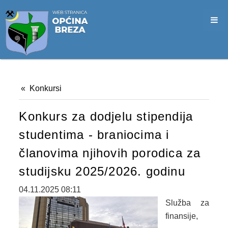
SLUŽBA CIVILNE ZAŠTITE
OPĆINSKO VIJEĆE
VIJEĆNICI
SJEDNICE
Konkursi
MATERIJALI
Konkurs za dodjelu stipendija
ZAPISNICI
studentima - braniocima i
DOKUMENTI
članovima njihovih porodica za
SLUŽBENI GLASNICI
studijsku 2025/2026. godinu
2026. GODINA
04.11.2025 08:11
Služba za
2025. GODINA
finansije,