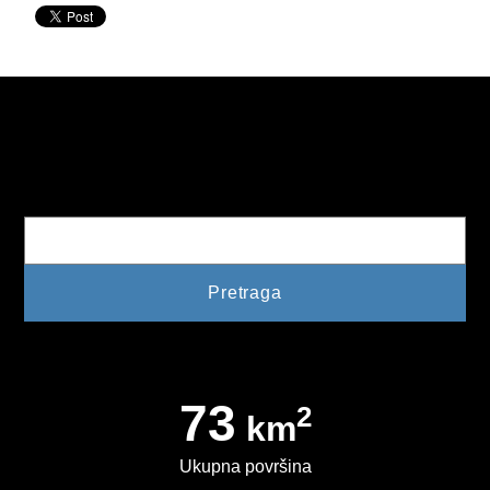
KONKURSI
OBAVJEŠTENJA
OGLASI
JAVNI POZIVI
Pretraga
NAJAVA DOGAĐAJA
INFO
JAVNE NABAVKE
ODLUKE O IZBORU
73
2
ODLUKE O PONIŠTENJU
km
Ukupna površina
REALIZACIJA UGOVORA