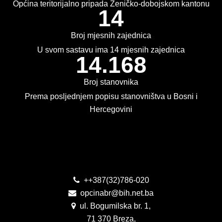
Općina teritorijalno pripada Zeničko-dobojskom kantonu
14
PLAN JAVNIH NABAVKI
USLUGE IZ ANEKSA II DIO B ZJN BIH
Broj mjesnih zajednica
U svom sastavu ima 14 mjesnih zajednica
KONKURSI ZA IZRADU IDEJNOG RJEŠENJA
14.168
OIK
Broj stanovnika
Prema posljednjem popisu stanovništva u Bosni i
IZBORI 2016
Hercegovini
IZBORI 2018
IZBORI 2020
Kontakt
IZBORI 2022
++387(32)786-020
IZBORI 2024
opcinabr@bih.net.ba
ul. Bogumilska br. 1,
IZBORI 2026
71 370 Breza,