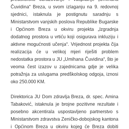
Čuvidina“ Breza, u svom izlaganju na 9. redovnoj
KONKURSI
sjednici, istaknula je postignutu saradnju s
OBAVJEŠTENJA
Ministarstvom vanjskih poslova Republike Bugarske
i Općinom Breza u okviru projekta „Izgradnja
OGLASI
dodatnog prostora u vrtiću koji osigurava inkluziju i
aktivne mogućnosti učenja“. Vrijednost projekta čija
JAVNI POZIVI
realizacija će u velikoj mjeri riješiti problem
nedostatka prostora u JU „Umihana Čuvidina“, što je
NAJAVA DOGAĐAJA
veoma čest izazov u zajednicama gdje je velika
INFO
potražnja za uslugama predškolskog odgoja, iznosi
oko 250.000 KM.
JAVNE NABAVKE
Direktorica JU Dom zdravlja Breza, dr. spec. Amina
ODLUKE O IZBORU
Tabaković, istaknula je brojne pozitivne rezultate i
ODLUKE O PONIŠTENJU
posebno akcentirala uspostavljeno partnerstvo s
Ministarstvom zdravstva Zeničko-dobojskog kantona
REALIZACIJA UGOVORA
i Općinom Breza u okviru kojeg će Breza dobiti