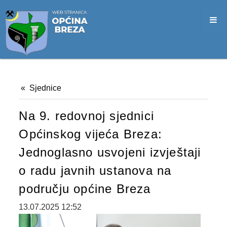
SLUŽBA CIVILNE ZAŠTITE
OPĆINSKO VIJEĆE
VIJEĆNICI
SJEDNICE
Sjednice
MATERIJALI
Na 9. redovnoj sjednici
ZAPISNICI
Općinskog vijeća Breza:
DOKUMENTI
Jednoglasno usvojeni izvještaji
SLUŽBENI GLASNICI
o radu javnih ustanova na
2026. GODINA
području općine Breza
2025. GODINA
13.07.2025 12:52