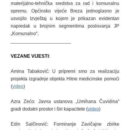
materijalno-tehnička sredstva za rad i komunalnu
KONTAKT
opremu. Općinsko vijeće Breza jednoglasno je
VIZIJA 2050
usvojilo Izvještaj u kojem je prikazan evidentan
napredak u brojnim segmentima poslovanja JP
VIRTUELNA ŠETNJA
„Komunalno“.
_______________________
VEZANE VIJESTI
:
Amina Tabaković: U pripremi smo za realizaciju
projekta izgradnje objekta Hitne medicinske pomoći
(
video
)
Azra Zećo: Javna ustanova „Umihana Čuvidina“
gradi dodatni prostor i širi kapacitete (
video
)
Edin Salčinović: Formiranje Zavičajne zbirke