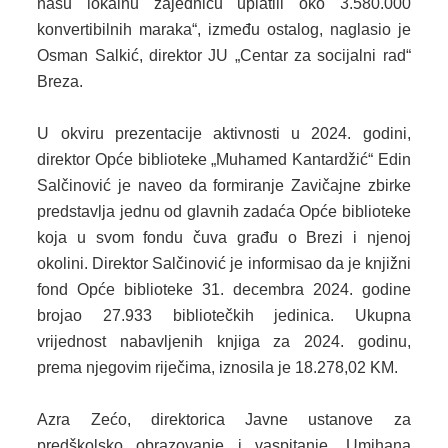
našu lokalnu zajednicu uplatili oko 3.580.000
konvertibilnih maraka“, između ostalog, naglasio je
2013. GODINA
Osman Salkić, direktor JU „Centar za socijalni rad“
Breza.
2012. GODINA
1999. - 2011. GODINA
U okviru prezentacije aktivnosti u 2024. godini,
direktor Opće biblioteke „Muhamed Kantardžić“ Edin
ELEKTRONSKI OBRASCI
Salčinović je naveo da formiranje Zavičajne zbirke
predstavlja jednu od glavnih zadaća Opće biblioteke
OPĆINSKI DOKUMENTI
koja u svom fondu čuva građu o Brezi i njenoj
SLUŽBA ZA FINANSIJE
okolini. Direktor Salčinović je informisao da je knjižni
fond Opće biblioteke 31. decembra 2024. godine
OPĆINSKO VIJEĆE
brojao 27.933 bibliotečkih jedinica. Ukupna
vrijednost nabavljenih knjiga za 2024. godinu,
SLUŽBA ZA PROSTORNO UREĐENJE
prema njegovim riječima, iznosila je 18.278,02 KM.
SLUŽBA ZA PRIVREDU
Azra Zećo, direktorica Javne ustanove za
OGLASNA PLOČA
predškolsko obrazovanje i vaspitanje „Umihana