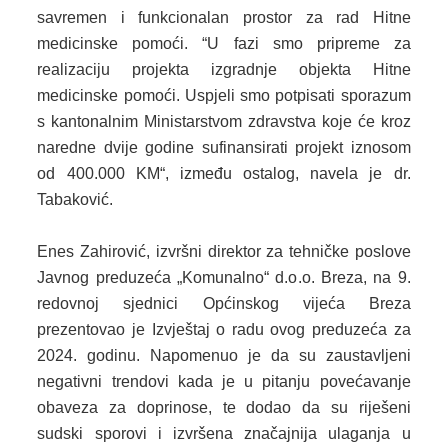
savremen i funkcionalan prostor za rad Hitne
PLAN JAVNIH NABAVKI
medicinske pomoći. “U fazi smo pripreme za
USLUGE IZ ANEKSA II DIO B ZJN BIH
realizaciju projekta izgradnje objekta Hitne
medicinske pomoći. Uspjeli smo potpisati sporazum
KONKURSI ZA IZRADU IDEJNOG RJEŠENJA
s kantonalnim Ministarstvom zdravstva koje će kroz
naredne dvije godine sufinansirati projekt iznosom
OIK
od 400.000 KM“, između ostalog, navela je dr.
IZBORI 2016
Tabaković.
IZBORI 2018
Enes Zahirović, izvršni direktor za tehničke poslove
Javnog preduzeća „Komunalno“ d.o.o. Breza, na 9.
IZBORI 2020
redovnoj sjednici Općinskog vijeća Breza
prezentovao je Izvještaj o radu ovog preduzeća za
IZBORI 2022
2024. godinu. Napomenuo je da su zaustavljeni
IZBORI 2024
negativni trendovi kada je u pitanju povećavanje
obaveza za doprinose, te dodao da su riješeni
IZBORI 2026
sudski sporovi i izvršena značajnija ulaganja u