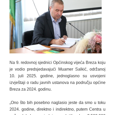
2024. GODINA
2023. GODINA
2022. GODINA
2021. GODINA
2020. GODINA
2019. GODINA
Na 9. redovnoj sjednici Općinskog vijeća Breza koju
2018. GODINA
je vodio predsjedavajući Muamer Salkić, održanoj
10. juli 2025. godine, jednoglasno su usvojeni
2017. GODINA
izvještaji o radu javnih ustanova na području općine
Breza za 2024. godinu.
2016. GODINA
2015. GODINA
„Ono što bih posebno naglasio jeste da smo u toku
2024. godine, direktno i indirektno, putem Centra u
2014. GODINA