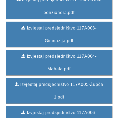
2013. GODINA
penzionera.pdf
2012. GODINA
Izvjestaj predsjedništvo 117A003-
1999. - 2011. GODINA
Gimnazija.pdf
ELEKTRONSKI OBRASCI
Izvjestaj predsjedništvo 117A004-
OPĆINSKI DOKUMENTI
SLUŽBA ZA FINANSIJE
Mahala.pdf
OPĆINSKO VIJEĆE
Izvjestaj predsjedništvo 117A005-Župča
SLUŽBA ZA PROSTORNO UREĐENJE
1.pdf
SLUŽBA ZA PRIVREDU
Izvjestaj predsjedništvo 117A006-
OGLASNA PLOČA