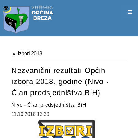
SLUŽBA CIVILNE ZAŠTITE
OPĆINSKO VIJEĆE
VIJEĆNICI
SJEDNICE
Izbori 2018
MATERIJALI
Nezvanični rezultati Općih
ZAPISNICI
izbora 2018. godine (Nivo -
DOKUMENTI
Član predsjedništva BiH)
SLUŽBENI GLASNICI
Nivo - Član predsjedništva BiH
2026. GODINA
11.10.2018 13:30
2025. GODINA