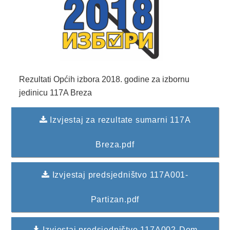
2024. GODINA
2023. GODINA
2022. GODINA
2021. GODINA
Rezultati Općih izbora 2018. godine za izbornu
2020. GODINA
jedinicu 117A Breza
2019. GODINA
Izvjestaj za rezultate sumarni 117A
2018. GODINA
Breza.pdf
2017. GODINA
Izvjestaj predsjedništvo 117A001-
2016. GODINA
Partizan.pdf
2015. GODINA
2014. GODINA
Izvjestaj predsjedništvo 117A002-Dom