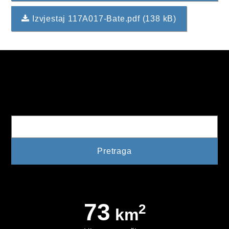
PLAN JAVNIH NABAVKI
Izvjestaj 117A017-Bate.pdf (138 kB)
USLUGE IZ ANEKSA II DIO B ZJN BIH
KONKURSI ZA IZRADU IDEJNOG RJEŠENJA
OIK
Pretraga
IZBORI 2016
IZBORI 2018
IZBORI 2020
IZBORI 2022
IZBORI 2024
73
2
km
IZBORI 2026