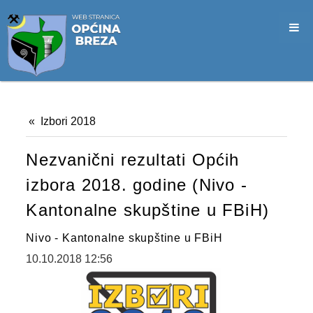
SLUŽBA CIVILNE ZAŠTITE
OPĆINSKO VIJEĆE
VIJEĆNICI
SJEDNICE
Izbori 2018
MATERIJALI
Nezvanični rezultati Općih
ZAPISNICI
izbora 2018. godine (Nivo -
DOKUMENTI
Kantonalne skupštine u FBiH)
SLUŽBENI GLASNICI
Nivo - Kantonalne skupštine u FBiH
2026. GODINA
10.10.2018 12:56
2025. GODINA