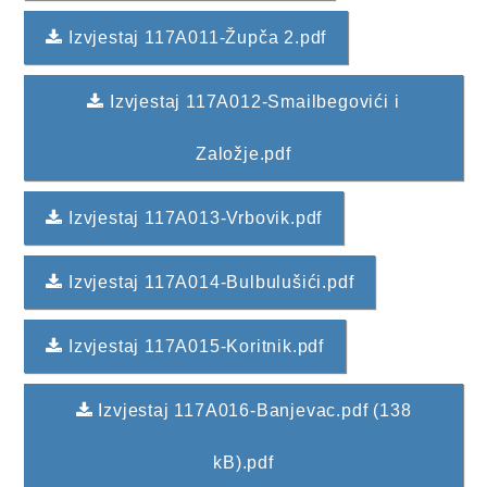
KONKURSI
Izvjestaj 117A011-Župča 2.pdf
OBAVJEŠTENJA
Izvjestaj 117A012-Smailbegovići i
OGLASI
Založje.pdf
JAVNI POZIVI
Izvjestaj 117A013-Vrbovik.pdf
NAJAVA DOGAĐAJA
INFO
Izvjestaj 117A014-Bulbulušići.pdf
JAVNE NABAVKE
Izvjestaj 117A015-Koritnik.pdf
ODLUKE O IZBORU
Izvjestaj 117A016-Banjevac.pdf (138
ODLUKE O PONIŠTENJU
kB).pdf
REALIZACIJA UGOVORA