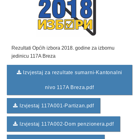
2024. GODINA
2023. GODINA
2022. GODINA
2021. GODINA
Rezultati Općih izbora 2018. godine za izbornu
2020. GODINA
jedinicu 117A Breza
2019. GODINA
Izvjestaj za rezultate sumarni-Kantonalni
2018. GODINA
nivo 117A Breza.pdf
2017. GODINA
Izvjestaj 117A001-Partizan.pdf
2016. GODINA
2015. GODINA
Izvjestaj 117A002-Dom penzionera.pdf
2014. GODINA