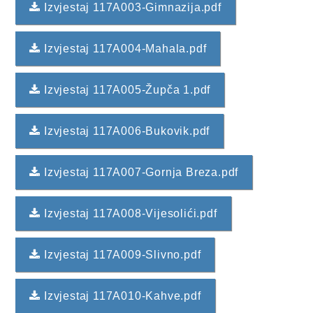
Izvjestaj 117A003-Gimnazija.pdf
2013. GODINA
Izvjestaj 117A004-Mahala.pdf
2012. GODINA
1999. - 2011. GODINA
Izvjestaj 117A005-Župča 1.pdf
ELEKTRONSKI OBRASCI
Izvjestaj 117A006-Bukovik.pdf
OPĆINSKI DOKUMENTI
Izvjestaj 117A007-Gornja Breza.pdf
SLUŽBA ZA FINANSIJE
OPĆINSKO VIJEĆE
Izvjestaj 117A008-Vijesolići.pdf
SLUŽBA ZA PROSTORNO UREĐENJE
Izvjestaj 117A009-Slivno.pdf
SLUŽBA ZA PRIVREDU
Izvjestaj 117A010-Kahve.pdf
OGLASNA PLOČA