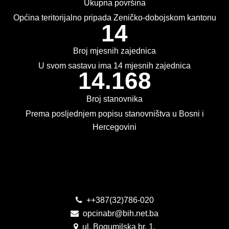
Ukupna površina
KONTAKT
Općina teritorijalno pripada Zeničko-dobojskom kantonu
14
VIZIJA 2050
Broj mjesnih zajednica
VIRTUELNA ŠETNJA
U svom sastavu ima 14 mjesnih zajednica
14.168
Broj stanovnika
Prema posljednjem popisu stanovništva u Bosni i
Hercegovini
Kontakt
++387(32)786-020
opcinabr@bih.net.ba
ul. Bogumilska br. 1,