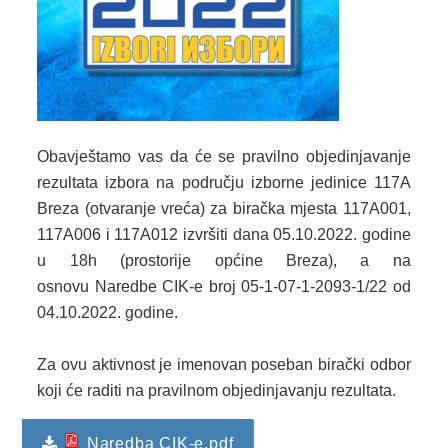
2024. GODINA
2023. GODINA
2022. GODINA
2021. GODINA
Obavještamo vas da će se pravilno objedinjavanje
2020. GODINA
rezultata izbora na području izborne jedinice 117A
Breza (otvaranje vreća) za biračka mjesta 117A001,
2019. GODINA
117A006 i 117A012 izvršiti dana 05.10.2022. godine
u 18h (prostorije općine Breza), a na
2018. GODINA
osnovu Naredbe CIK-e broj 05-1-07-1-2093-1/22 od
2017. GODINA
04.10.2022. godine.
2016. GODINA
Za ovu aktivnost je imenovan poseban birački odbor
koji će raditi na pravilnom objedinjavanju rezultata.
2015. GODINA
2014. GODINA
Naredba CIK-e.pdf