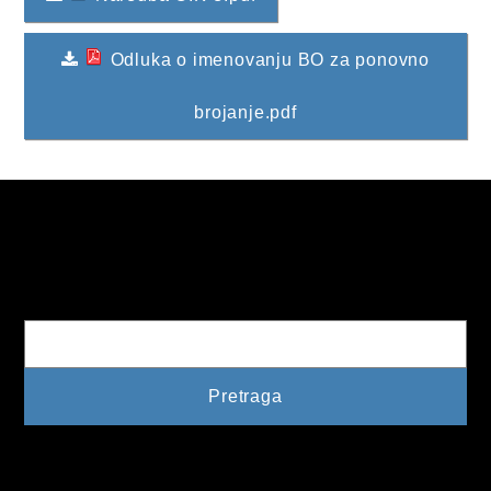
2013. GODINA
Odluka o imenovanju BO za ponovno
2012. GODINA
brojanje.pdf
1999. - 2011. GODINA
ELEKTRONSKI OBRASCI
OPĆINSKI DOKUMENTI
SLUŽBA ZA FINANSIJE
Pretraga
OPĆINSKO VIJEĆE
SLUŽBA ZA PROSTORNO UREĐENJE
SLUŽBA ZA PRIVREDU
OGLASNA PLOČA