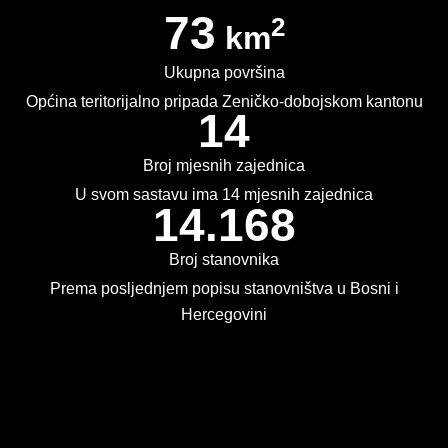
73
2
km
KONKURSI
Ukupna površina
OBAVJEŠTENJA
Općina teritorijalno pripada Zeničko-dobojskom kantonu
14
OGLASI
JAVNI POZIVI
Broj mjesnih zajednica
U svom sastavu ima 14 mjesnih zajednica
NAJAVA DOGAĐAJA
14.168
INFO
Broj stanovnika
Prema posljednjem popisu stanovništva u Bosni i
JAVNE NABAVKE
Hercegovini
ODLUKE O IZBORU
ODLUKE O PONIŠTENJU
Kontakt
REALIZACIJA UGOVORA