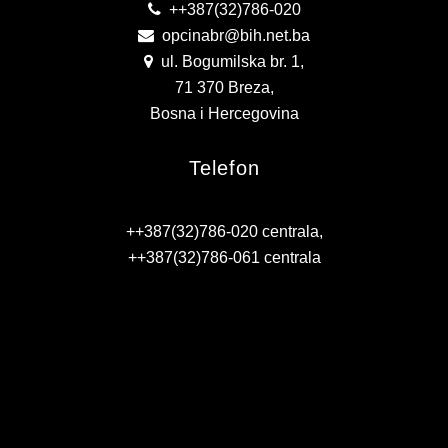
++387(32)786-020
PLAN JAVNIH NABAVKI
opcinabr@bih.net.ba
ul. Bogumilska br. 1,
USLUGE IZ ANEKSA II DIO B ZJN BIH
71 370 Breza,
KONKURSI ZA IZRADU IDEJNOG RJEŠENJA
Bosna i Hercegovina
OIK
Telefon
IZBORI 2016
++387(32)786-020 centrala,
IZBORI 2018
++387(32)786-061 centrala
IZBORI 2020
IZBORI 2022
IZBORI 2024
IZBORI 2026