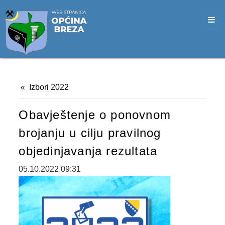
SLUŽBA CIVILNE ZAŠTITE
OPĆINSKO VIJEĆE
VIJEĆNICI
SJEDNICE
Izbori 2022
MATERIJALI
Obavještenje o ponovnom
ZAPISNICI
brojanju u cilju pravilnog
DOKUMENTI
objedinjavanja rezultata
SLUŽBENI GLASNICI
05.10.2022 09:31
2026. GODINA
2025. GODINA