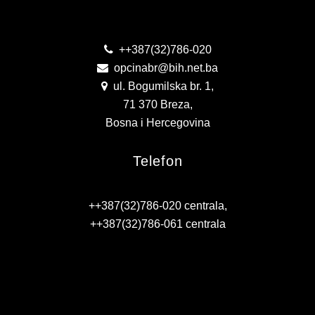
Kontakt
KONTAKT
VIZIJA 2050
++387(32)786-020
opcinabr@bih.net.ba
VIRTUELNA ŠETNJA
ul. Bogumilska br. 1,
71 370 Breza,
Bosna i Hercegovina
Telefon
++387(32)786-020 centrala,
++387(32)786-061 centrala