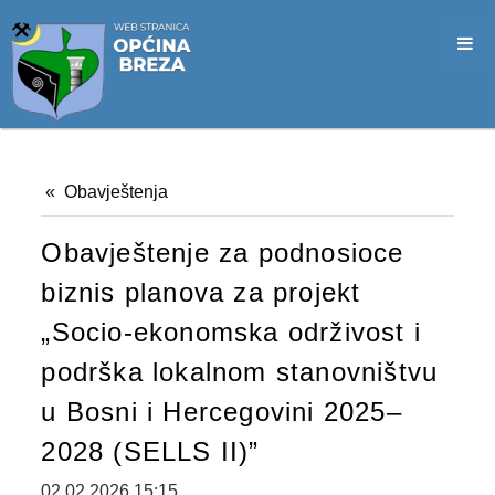
SLUŽBA CIVILNE ZAŠTITE
OPĆINSKO VIJEĆE
VIJEĆNICI
SJEDNICE
Obavještenja
MATERIJALI
Obavještenje za podnosioce
ZAPISNICI
biznis planova za projekt
DOKUMENTI
„Socio-ekonomska održivost i
SLUŽBENI GLASNICI
podrška lokalnom stanovništvu
2026. GODINA
u Bosni i Hercegovini 2025–
2028 (SELLS II)”
2025. GODINA
02.02.2026 15:15