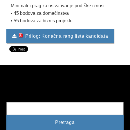
Minimalni prag za ostvarivanje podrške iznosi:
KONKURSI
• 45 bodova za domaćinstva
• 55 bodova za biznis projekte.
OBAVJEŠTENJA
OGLASI
Prilog: Konačna rang lista kandidata
JAVNI POZIVI
NAJAVA DOGAĐAJA
INFO
JAVNE NABAVKE
Pretraga
ODLUKE O IZBORU
ODLUKE O PONIŠTENJU
REALIZACIJA UGOVORA