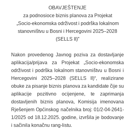
OBAVJEŠTENJE
2013. GODINA
za podnosioce biznis planova za Projekat
„Socio-ekonomska održivost i podrška lokalnom
2012. GODINA
stanovništvu u Bosni i Hercegovini 2025–2028
1999. - 2011. GODINA
(SELLS II)”
ELEKTRONSKI OBRASCI
Nakon provedenog Javnog poziva za dostavljanje
aplikacija/prijava za Projekat „Socio-ekonomska
OPĆINSKI DOKUMENTI
održivost i podrška lokalnom stanovništvu u Bosni i
SLUŽBA ZA FINANSIJE
Hercegovini 2025–2028 (SELLS II)“, realizirane
obuke za pisanje biznis planova za kandidate čije su
OPĆINSKO VIJEĆE
aplikacije pozitivno ocijenjene, te zaprimanja
dostavljenih biznis planova, Komisija imenovana
SLUŽBA ZA PROSTORNO UREĐENJE
Rješenjem Općinskog načelnika broj: 01/2-04-2641-
1/2025 od 18.12.2025. godine, izvršila je bodovanje
SLUŽBA ZA PRIVREDU
i sačinila konačnu rang-listu.
OGLASNA PLOČA