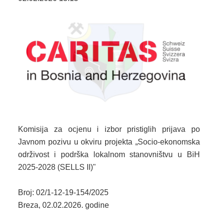
2024. GODINA
2023. GODINA
2022. GODINA
2021. GODINA
2020. GODINA
2019. GODINA
Komisija za ocjenu i izbor pristiglih prijava po
2018. GODINA
Javnom pozivu u okviru projekta „Socio-ekonomska
2017. GODINA
održivost i podrška lokalnom stanovništvu u BiH
2025-2028 (SELLS II)"
2016. GODINA
Broj: 02/1-12-19-154/2025
2015. GODINA
Breza, 02.02.2026. godine
2014. GODINA