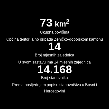
PLAN JAVNIH NABAVKI
USLUGE IZ ANEKSA II DIO B ZJN BIH
73
2
km
KONKURSI ZA IZRADU IDEJNOG RJEŠENJA
Ukupna površina
OIK
Općina teritorijalno pripada Zeničko-dobojskom kantonu
14
IZBORI 2016
Broj mjesnih zajednica
IZBORI 2018
U svom sastavu ima 14 mjesnih zajednica
14.168
IZBORI 2020
Broj stanovnika
IZBORI 2022
Prema posljednjem popisu stanovništva u Bosni i
IZBORI 2024
Hercegovini
IZBORI 2026