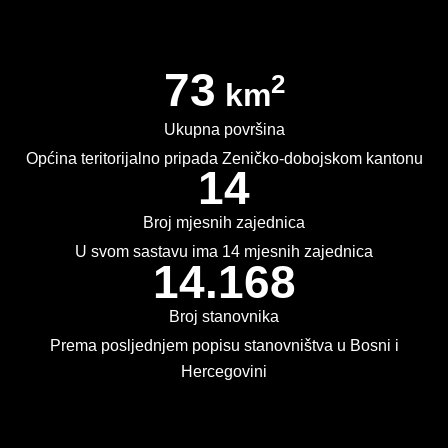
PLAN JAVNIH NABAVKI
USLUGE IZ ANEKSA II DIO B ZJN BIH
73
2
km
KONKURSI ZA IZRADU IDEJNOG RJEŠENJA
Ukupna površina
OIK
Općina teritorijalno pripada Zeničko-dobojskom kantonu
14
IZBORI 2016
Broj mjesnih zajednica
IZBORI 2018
U svom sastavu ima 14 mjesnih zajednica
14.168
IZBORI 2020
Broj stanovnika
IZBORI 2022
Prema posljednjem popisu stanovništva u Bosni i
Hercegovini
IZBORI 2024
IZBORI 2026