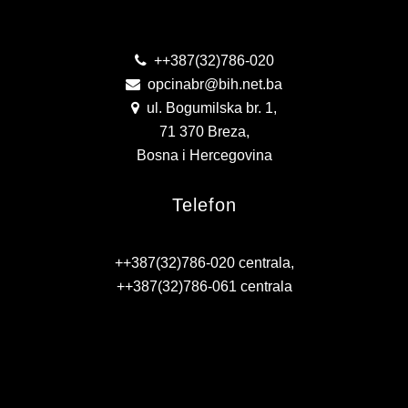
Kontakt
KONTAKT
VIZIJA 2050
++387(32)786-020
opcinabr@bih.net.ba
VIRTUELNA ŠETNJA
ul. Bogumilska br. 1,
71 370 Breza,
Bosna i Hercegovina
Telefon
++387(32)786-020 centrala,
++387(32)786-061 centrala