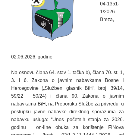
2024. GODINA
04-1351-
1/2026
2023. GODINA
Breza,
2022. GODINA
2021. GODINA
2020. GODINA
02.06.2026. godine
2019. GODINA
Na osnovu člana 64. stav 1. tačka b), člana 70. st. 1,
3. i 6. Zakona o javnim nabavkama Bosne i
2018. GODINA
Hercegovine („Službeni glasnik BiH“, broj: 39/14,
2017. GODINA
59/22 i 50/24) i člana 90. Zakona o javnim
nabavkama BiH, na Preporuku Službe za privredu, u
2016. GODINA
postupku javne nabavke direktnog sporazuma za
nabavku usluga: “Unos početnih stanja za 2026.
2015. GODINA
godinu i on-line obuka za korištenje FiNova
2014. GODINA