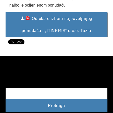
najbolje ocijenjenom ponuđaču.
KONKURSI
Odluka o izboru najpovoljnijeg
OBAVJEŠTENJA
OGLASI
ponuđača - „ITINERIS“ d.o.o. Tuzla
JAVNI POZIVI
NAJAVA DOGAĐAJA
INFO
JAVNE NABAVKE
Pretraga
ODLUKE O IZBORU
ODLUKE O PONIŠTENJU
REALIZACIJA UGOVORA