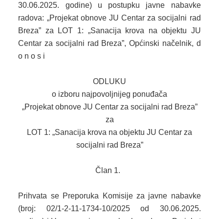
30.06.2025. godine) u postupku javne nabavke
radova: „Projekat obnove JU Centar za socijalni rad
2013. GODINA
Breza” za LOT 1: „Sanacija krova na objektu JU
2012. GODINA
Centar za socijalni rad Breza”, Općinski načelnik, d
o n o s i
1999. - 2011. GODINA
ОDLUKU
ELEKTRONSKI OBRASCI
o izboru najpovoljnijeg ponuđača
OPĆINSKI DOKUMENTI
„Projekat obnove JU Centar za socijalni rad Breza”
za
SLUŽBA ZA FINANSIJE
LOT 1: „Sanacija krova na objektu JU Centar za
socijalni rad Breza”
OPĆINSKO VIJEĆE
SLUŽBA ZA PROSTORNO UREĐENJE
Član 1.
SLUŽBA ZA PRIVREDU
Prihvata se Preporuka Komisije za javne nabavke
(broj: 02/1-2-11-1734-10/2025 od 30.06.2025.
OGLASNA PLOČA