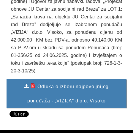
godine) i Ugovor za javnu nabavku radova: „Projekat
obnove JU Centar za socijalni rad Breza” za LOT 1:
KONKURSI
„Sanacija krova na objektu JU Centar za socijalni
OBAVJEŠTENJA
rad Breza” dodjeljuje se izabranom ponuđaču
„VIZIJA“ d.o.o. Visoko, za ponuđenu cijenu od
OGLASI
42.000,00 KM bez PDV-a, odnosno 49.140,00 KM
sa PDV-om u skladu sa ponudom Ponuđača (broj:
JAVNI POZIVI
01-356/25 od 24.06.2025. godine) i Izvještajem o
NAJAVA DOGAĐAJA
toku i završetku „e-aukcije“ (postupak broj: 726-1-3-
20-3-10/25).
INFO
Odluka o izboru najpovoljnijeg
JAVNE NABAVKE
ODLUKE O IZBORU
ponuđača - „VIZIJA“ d.o.o. Visoko
ODLUKE O PONIŠTENJU
REALIZACIJA UGOVORA