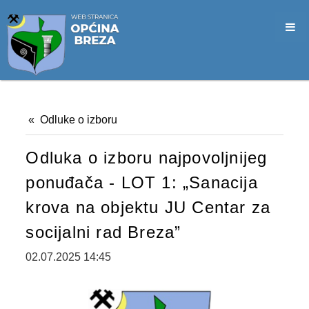
SLUŽBA CIVILNE ZAŠTITE
OPĆINSKO VIJEĆE
VIJEĆNICI
SJEDNICE
Odluke o izboru
MATERIJALI
Odluka o izboru najpovoljnijeg
ZAPISNICI
ponuđača - LOT 1: „Sanacija
DOKUMENTI
krova na objektu JU Centar za
SLUŽBENI GLASNICI
socijalni rad Breza”
2026. GODINA
02.07.2025 14:45
2025. GODINA