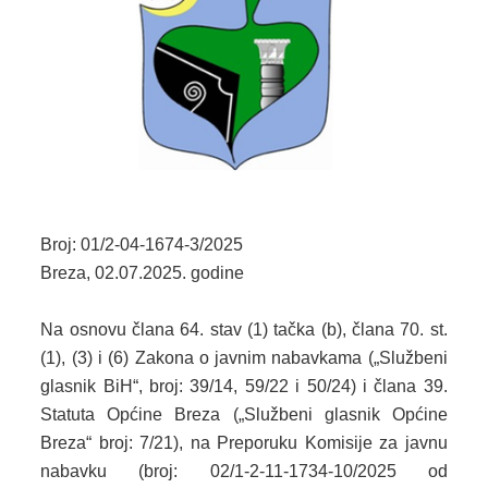
2024. GODINA
2023. GODINA
2022. GODINA
2021. GODINA
2020. GODINA
2019. GODINA
Broj: 01/2-04-1674-3/2025
Breza, 02.07.2025. godine
2018. GODINA
Na osnovu člana 64. stav (1) tačka (b), člana 70. st.
2017. GODINA
(1), (3) i (6) Zakona o javnim nabavkama („Službeni
glasnik BiH“, broj: 39/14, 59/22 i 50/24) i člana 39.
2016. GODINA
Statuta Općine Breza („Službeni glasnik Općine
2015. GODINA
Breza“ broj: 7/21), na Preporuku Komisije za javnu
nabavku (broj: 02/1-2-11-1734-10/2025 od
2014. GODINA