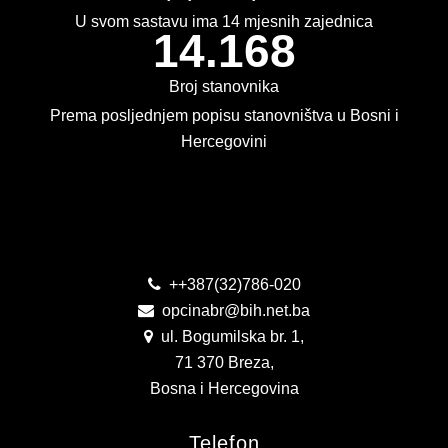
KONTAKT
U svom sastavu ima 14 mjesnih zajednica
14.168
VIZIJA 2050
Broj stanovnika
VIRTUELNA ŠETNJA
Prema posljednjem popisu stanovništva u Bosni i
Hercegovini
Kontakt
++387(32)786-020
opcinabr@bih.net.ba
ul. Bogumilska br. 1,
71 370 Breza,
Bosna i Hercegovina
Telefon