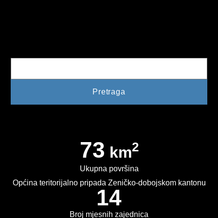
PLAN JAVNIH NABAVKI
USLUGE IZ ANEKSA II DIO B ZJN BIH
Pretraga
KONKURSI ZA IZRADU IDEJNOG RJEŠENJA
OIK
IZBORI 2016
IZBORI 2018
IZBORI 2020
73
2
km
IZBORI 2022
Ukupna površina
IZBORI 2024
Općina teritorijalno pripada Zeničko-dobojskom kantonu
14
IZBORI 2026
Broj mjesnih zajednica