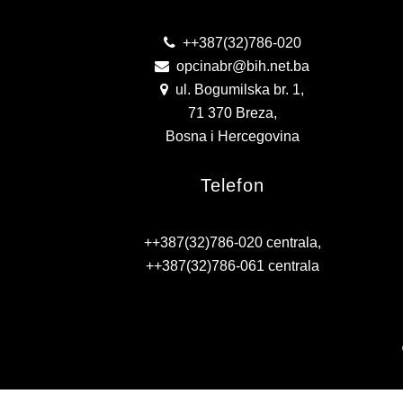
++387(32)786-020
opcinabr@bih.net.ba
ul. Bogumilska br. 1,
71 370 Breza,
Bosna i Hercegovina
Telefon
++387(32)786-020 centrala,
++387(32)786-061 centrala