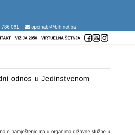
 786 061
opcinabr@bih.net.ba
NTAKT
VIZIJA 2050
VIRTUELNA ŠETNJA
adni odnos u Jedinstvenom
ona o namještenicima u organima državne službe u