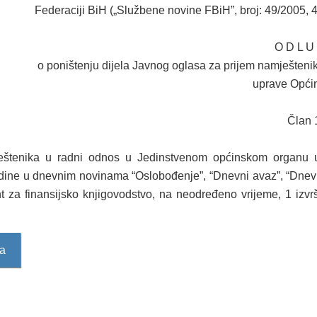
Federaciji BiH („Službene novine FBiH”, broj: 49/2005, 4
O D L U
o poništenju dijela Javnog oglasa za prijem namješten
uprave Opći
Član 
eštenika u radni odnos u Jedinstvenom općinskom organu u
ine u dnevnim novinama “Oslobođenje”, “Dnevni avaz”, “Dnevni l
ent za finansijsko knjigovodstvo, na neodređeno vrijeme, 1 izvr
sa