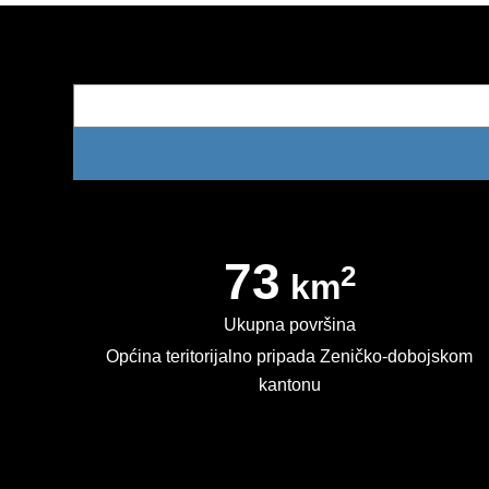
73
2
km
Ukupna površina
Općina teritorijalno pripada Zeničko-dobojskom
kantonu
Kontakt