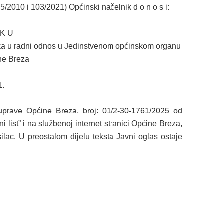
5/2010 i 103/2021) Općinski načelnik d o n o s i:
 K U
ika u radni odnos u Jedinstvenom općinskom organu
ne Breza
1.
prave Općine Breza, broj: 01/2-30-1761/2025 od
ist” i na službenoj internet stranici Općine Breza,
šilac. U preostalom dijelu teksta Javni oglas ostaje