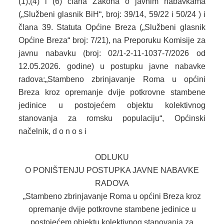
(1),(4) i (6) člana Zakona o javnim nabavkama
(„Službeni glasnik BiH“, broj: 39/14, 59/22 i 50/24 ) i
2013. GODINA
člana 39. Statuta Općine Breza („Službeni glasnik
Općine Breza“ broj: 7/21), na Preporuku Komisije za
2012. GODINA
javnu nabavku (broj: 02/1-2-11-1037-7/2026 od
1999. - 2011. GODINA
12.05.2026. godine) u postupku javne nabavke
radova:„Stambeno zbrinjavanje Roma u općini
ELEKTRONSKI OBRASCI
Breza kroz opremanje dvije potkrovne stambene
jedinice u postojećem objektu kolektivnog
OPĆINSKI DOKUMENTI
stanovanja za romsku populaciju“, Općinski
SLUŽBA ZA FINANSIJE
načelnik, d o n o s i
OPĆINSKO VIJEĆE
ОDLUKU
O PONIŠTENJU POSTUPKA JAVNE NABAVKE
SLUŽBA ZA PROSTORNO UREĐENJE
RADOVA
SLUŽBA ZA PRIVREDU
„Stambeno zbrinjavanje Roma u općini Breza kroz
opremanje dvije potkrovne stambene jedinice u
OGLASNA PLOČA
postojećem objektu kolektivnog stanovanja za