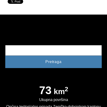
PLAN JAVNIH NABAVKI
USLUGE IZ ANEKSA II DIO B ZJN BIH
KONKURSI ZA IZRADU IDEJNOG RJEŠENJA
OIK
Pretraga
IZBORI 2016
IZBORI 2018
IZBORI 2020
IZBORI 2022
73
2
km
IZBORI 2024
Ukupna površina
IZBORI 2026
Općina teritorijalno pripada Zeničko-dobojskom kantonu