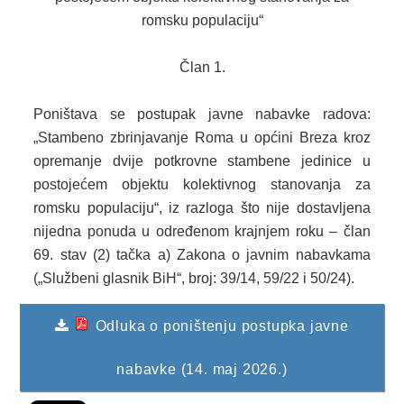
romsku populaciju“
KONKURSI
OBAVJEŠTENJA
Član 1.
OGLASI
Poništava se postupak javne nabavke radova:
„Stambeno zbrinjavanje Roma u općini Breza kroz
JAVNI POZIVI
opremanje dvije potkrovne stambene jedinice u
postojećem objektu kolektivnog stanovanja za
NAJAVA DOGAĐAJA
romsku populaciju“, iz razloga što nije dostavljena
INFO
nijedna ponuda u određenom krajnjem roku – član
69. stav (2) tačka a) Zakona o javnim nabavkama
JAVNE NABAVKE
(„Službeni glasnik BiH“, broj: 39/14, 59/22 i 50/24).
ODLUKE O IZBORU
Odluka o poništenju postupka javne
ODLUKE O PONIŠTENJU
nabavke (14. maj 2026.)
REALIZACIJA UGOVORA