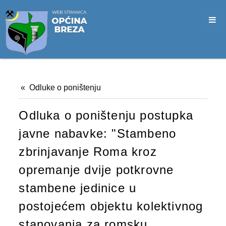
SLUŽBA CIVILNE ZAŠTITE
OPĆINSKO VIJEĆE
VIJEĆNICI
SJEDNICE
Odluke o poništenju
MATERIJALI
Odluka o poništenju postupka
ZAPISNICI
javne nabavke: "Stambeno
DOKUMENTI
zbrinjavanje Roma kroz
SLUŽBENI GLASNICI
opremanje dvije potkrovne
2026. GODINA
stambene jedinice u
postojećem objektu kolektivnog
2025. GODINA
stanovanja za romsku