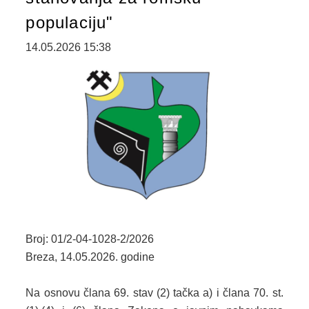
2024. GODINA
populaciju"
2023. GODINA
14.05.2026 15:38
2022. GODINA
2021. GODINA
2020. GODINA
2019. GODINA
2018. GODINA
2017. GODINA
Broj: 01/2-04-1028-2/2026
2016. GODINA
Breza, 14.05.2026. godine
2015. GODINA
Na osnovu člana 69. stav (2) tačka a) i člana 70. st.
2014. GODINA