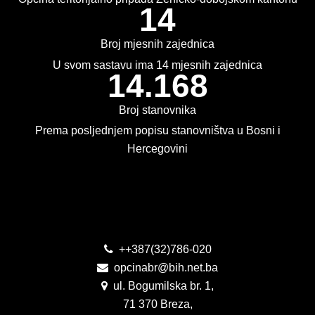
14
KONTAKT
VIZIJA 2050
Broj mjesnih zajednica
U svom sastavu ima 14 mjesnih zajednica
VIRTUELNA ŠETNJA
14.168
Broj stanovnika
Prema posljednjem popisu stanovništva u Bosni i
Hercegovini
Kontakt
++387(32)786-020
opcinabr@bih.net.ba
ul. Bogumilska br. 1,
71 370 Breza,