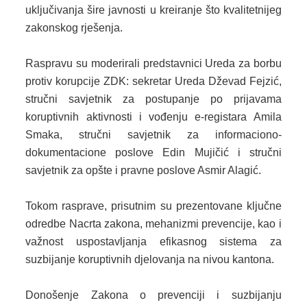
uključivanja šire javnosti u kreiranje što kvalitetnijeg
2013. GODINA
zakonskog rješenja.
2012. GODINA
Raspravu su moderirali predstavnici Ureda za borbu
protiv korupcije ZDK: sekretar Ureda Dževad Fejzić,
1999. - 2011. GODINA
stručni savjetnik za postupanje po prijavama
ELEKTRONSKI OBRASCI
koruptivnih aktivnosti i vođenju e-registara Amila
Smaka, stručni savjetnik za informaciono-
OPĆINSKI DOKUMENTI
dokumentacione poslove Edin Mujičić i stručni
savjetnik za opšte i pravne poslove Asmir Alagić.
SLUŽBA ZA FINANSIJE
Tokom rasprave, prisutnim su prezentovane ključne
OPĆINSKO VIJEĆE
odredbe Nacrta zakona, mehanizmi prevencije, kao i
SLUŽBA ZA PROSTORNO UREĐENJE
važnost uspostavljanja efikasnog sistema za
suzbijanje koruptivnih djelovanja na nivou kantona.
SLUŽBA ZA PRIVREDU
Donošenje Zakona o prevenciji i suzbijanju
OGLASNA PLOČA