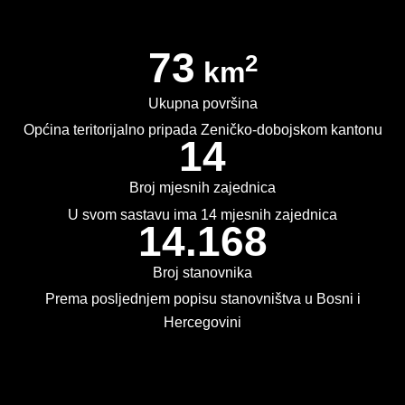
PLAN JAVNIH NABAVKI
73
2
USLUGE IZ ANEKSA II DIO B ZJN BIH
km
KONKURSI ZA IZRADU IDEJNOG RJEŠENJA
Ukupna površina
Općina teritorijalno pripada Zeničko-dobojskom kantonu
OIK
14
IZBORI 2016
Broj mjesnih zajednica
U svom sastavu ima 14 mjesnih zajednica
IZBORI 2018
14.168
IZBORI 2020
Broj stanovnika
IZBORI 2022
Prema posljednjem popisu stanovništva u Bosni i
Hercegovini
IZBORI 2024
IZBORI 2026
Kontakt