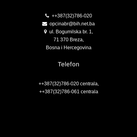
KONTAKT
++387(32)786-020
VIZIJA 2050
opcinabr@bih.net.ba
VIRTUELNA ŠETNJA
ul. Bogumilska br. 1,
71 370 Breza,
Bosna i Hercegovina
Telefon
++387(32)786-020 centrala,
++387(32)786-061 centrala