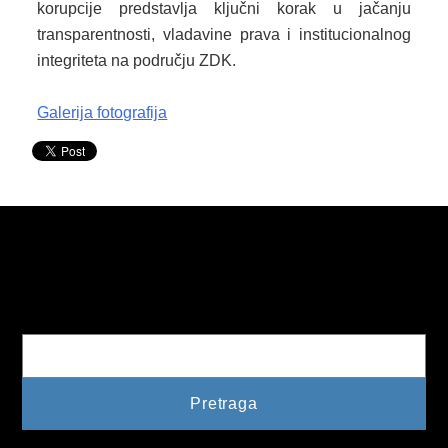
korupcije predstavlja ključni korak u jačanju
KONKURSI
transparentnosti, vladavine prava i institucionalnog
integriteta na području ZDK.
OBAVJEŠTENJA
Galerija fotografija
OGLASI
JAVNI POZIVI
NAJAVA DOGAĐAJA
INFO
JAVNE NABAVKE
Pretraga
ODLUKE O IZBORU
ODLUKE O PONIŠTENJU
REALIZACIJA UGOVORA