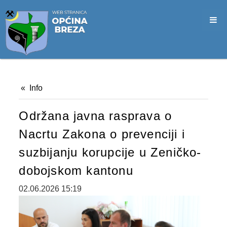
SLUŽBA CIVILNE ZAŠTITE
OPĆINSKO VIJEĆE
VIJEĆNICI
SJEDNICE
Info
MATERIJALI
Održana javna rasprava o
ZAPISNICI
Nacrtu Zakona o prevenciji i
DOKUMENTI
suzbijanju korupcije u Zeničko-
SLUŽBENI GLASNICI
dobojskom kantonu
2026. GODINA
02.06.2026 15:19
2025. GODINA