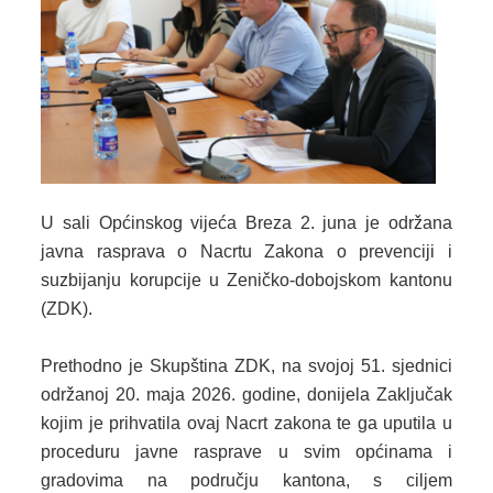
2024. GODINA
2023. GODINA
2022. GODINA
2021. GODINA
2020. GODINA
U sali Općinskog vijeća Breza 2. juna je održana
2019. GODINA
javna rasprava o Nacrtu Zakona o prevenciji i
suzbijanju korupcije u Zeničko-dobojskom kantonu
2018. GODINA
(ZDK).
2017. GODINA
Prethodno je Skupština ZDK, na svojoj 51. sjednici
2016. GODINA
održanoj 20. maja 2026. godine, donijela Zaključak
kojim je prihvatila ovaj Nacrt zakona te ga uputila u
2015. GODINA
proceduru javne rasprave u svim općinama i
gradovima na području kantona, s ciljem
2014. GODINA