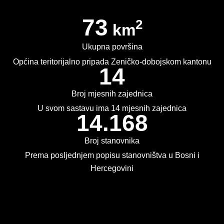
73
2013. GODINA
2
km
2012. GODINA
Ukupna površina
Općina teritorijalno pripada Zeničko-dobojskom kantonu
1999. - 2011. GODINA
14
ELEKTRONSKI OBRASCI
Broj mjesnih zajednica
OPĆINSKI DOKUMENTI
U svom sastavu ima 14 mjesnih zajednica
14.168
SLUŽBA ZA FINANSIJE
Broj stanovnika
OPĆINSKO VIJEĆE
Prema posljednjem popisu stanovništva u Bosni i
Hercegovini
SLUŽBA ZA PROSTORNO UREĐENJE
SLUŽBA ZA PRIVREDU
Kontakt
OGLASNA PLOČA