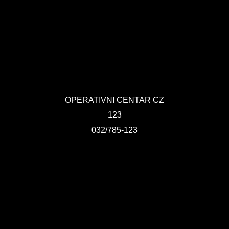
PLAN JAVNIH NABAVKI
USLUGE IZ ANEKSA II DIO B ZJN BIH
KONKURSI ZA IZRADU IDEJNOG RJEŠENJA
OIK
OPERATIVNI CENTAR CZ
IZBORI 2016
123
IZBORI 2018
032/785-123
IZBORI 2020
IZBORI 2022
IZBORI 2024
IZBORI 2026