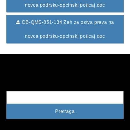
2024. GODINA
novca podrsku-opcinski poticaj.doc
2023. GODINA
OB-QMS-851-134 Zah za ostva prava na
2022. GODINA
novca podrsku-opcinski poticaj.doc
2021. GODINA
2020. GODINA
2019. GODINA
2018. GODINA
Pretraga
2017. GODINA
2016. GODINA
2015. GODINA
2014. GODINA