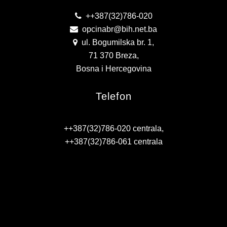
KONKURSI
++387(32)786-020
opcinabr@bih.net.ba
OBAVJEŠTENJA
ul. Bogumilska br. 1,
71 370 Breza,
OGLASI
Bosna i Hercegovina
JAVNI POZIVI
Telefon
NAJAVA DOGAĐAJA
INFO
++387(32)786-020 centrala,
++387(32)786-061 centrala
JAVNE NABAVKE
ODLUKE O IZBORU
ODLUKE O PONIŠTENJU
REALIZACIJA UGOVORA