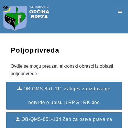
SLUŽBA CIVILNE ZAŠTITE
OPĆINSKO VIJEĆE
VIJEĆNICI
SJEDNICE
Poljoprivreda
MATERIJALI
ZAPISNICI
Ovdje se mogu preuzeti elkronski obrasci iz oblasti
poljoprivrede.
DOKUMENTI
OB-QMS-851-111 Zahtjev za izdavanje
SLUŽBENI GLASNICI
potvrde o upisu u RPG i RK.doc
2026. GODINA
2025. GODINA
OB-QMS-851-134 Zah za ostva prava na