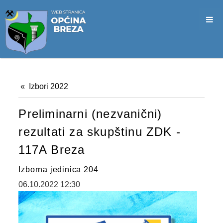
SLUŽBA CIVILNE ZAŠTITE
OPĆINSKO VIJEĆE
VIJEĆNICI
SJEDNICE
Izbori 2022
MATERIJALI
Preliminarni (nezvanični)
ZAPISNICI
rezultati za skupštinu ZDK -
DOKUMENTI
117A Breza
SLUŽBENI GLASNICI
Izborna jedinica 204
2026. GODINA
06.10.2022 12:30
2025. GODINA