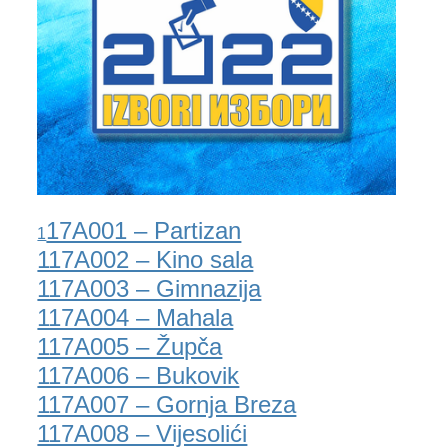
2024. GODINA
2023. GODINA
2022. GODINA
2021. GODINA
2020. GODINA
2019. GODINA
17A001 – Partizan
1
117A002 – Kino sala
2018. GODINA
117A003 – Gimnazija
2017. GODINA
117A004 – Mahala
117A005 – Župča
2016. GODINA
117A006 – Bukovik
2015. GODINA
117A007 – Gornja Breza
117A008 – Vijesolići
2014. GODINA