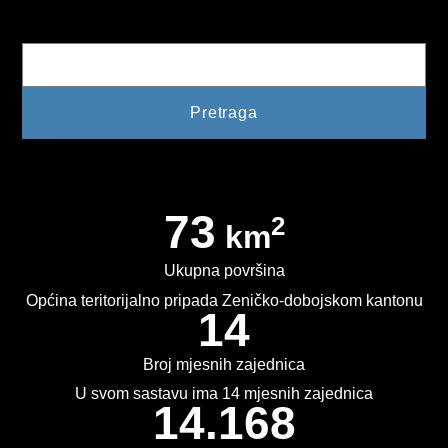
Pretraga
KONKURSI
OBAVJEŠTENJA
OGLASI
JAVNI POZIVI
NAJAVA DOGAĐAJA
73
2
km
INFO
Ukupna površina
JAVNE NABAVKE
Općina teritorijalno pripada Zeničko-dobojskom kantonu
14
ODLUKE O IZBORU
Broj mjesnih zajednica
ODLUKE O PONIŠTENJU
U svom sastavu ima 14 mjesnih zajednica
14.168
REALIZACIJA UGOVORA