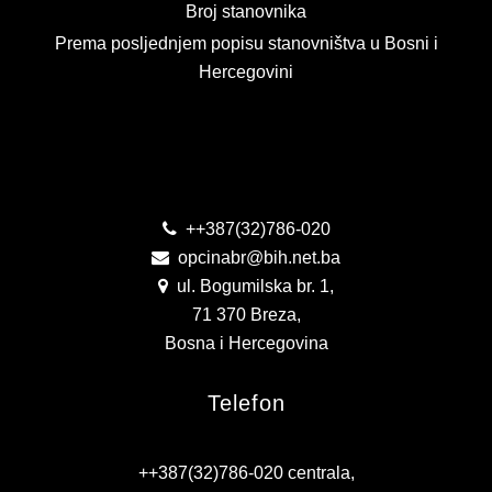
Broj stanovnika
PLAN JAVNIH NABAVKI
Prema posljednjem popisu stanovništva u Bosni i
Hercegovini
USLUGE IZ ANEKSA II DIO B ZJN BIH
KONKURSI ZA IZRADU IDEJNOG RJEŠENJA
Kontakt
OIK
IZBORI 2016
++387(32)786-020
opcinabr@bih.net.ba
IZBORI 2018
ul. Bogumilska br. 1,
IZBORI 2020
71 370 Breza,
Bosna i Hercegovina
IZBORI 2022
Telefon
IZBORI 2024
IZBORI 2026
++387(32)786-020 centrala,