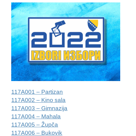
2024. GODINA
2023. GODINA
2022. GODINA
2021. GODINA
2020. GODINA
2019. GODINA
2018. GODINA
117A001 – Partizan
2017. GODINA
117A002 – Kino sala
117A003 – Gimnazija
2016. GODINA
117A004 – Mahala
2015. GODINA
117A005 – Župča
117A006 – Bukovik
2014. GODINA