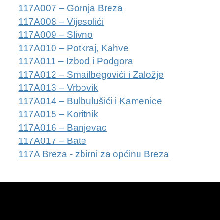
117A007 – Gornja Breza
2013. GODINA
117A008 – Vijesolići
117A009 – Slivno
2012. GODINA
117A010 – Potkraj, Kahve
117A011 – Izbod i Podgora
1999. - 2011. GODINA
117A012 – Smailbegovići i Založje
ELEKTRONSKI OBRASCI
117A013 – Vrbovik
117A014 – Bulbulušići i Kamenice
OPĆINSKI DOKUMENTI
117A015 – Koritnik
117A016 – Banjevac
SLUŽBA ZA FINANSIJE
117A017 – Bate
OPĆINSKO VIJEĆE
117A Breza - zbirni za općinu Breza
SLUŽBA ZA PROSTORNO UREĐENJE
SLUŽBA ZA PRIVREDU
OGLASNA PLOČA