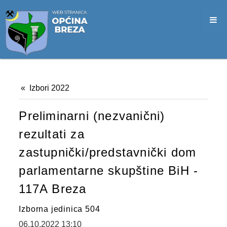
SLUŽBA CIVILNE ZAŠTITE
OPĆINSKO VIJEĆE
VIJEĆNICI
SJEDNICE
Izbori 2022
MATERIJALI
Preliminarni (nezvanični)
ZAPISNICI
rezultati za
DOKUMENTI
zastupnički/predstavnički dom
SLUŽBENI GLASNICI
parlamentarne skupštine BiH -
2026. GODINA
117A Breza
2025. GODINA
Izborna jedinica 504
06.10.2022 13:10