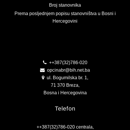
Broj stanovnika
PLAN JAVNIH NABAVKI
Prema posljednjem popisu stanovništva u Bosni i
USLUGE IZ ANEKSA II DIO B ZJN BIH
Hercegovini
KONKURSI ZA IZRADU IDEJNOG RJEŠENJA
Kontakt
OIK
IZBORI 2016
++387(32)786-020
opcinabr@bih.net.ba
IZBORI 2018
ul. Bogumilska br. 1,
IZBORI 2020
71 370 Breza,
Bosna i Hercegovina
IZBORI 2022
Telefon
IZBORI 2024
IZBORI 2026
++387(32)786-020 centrala,