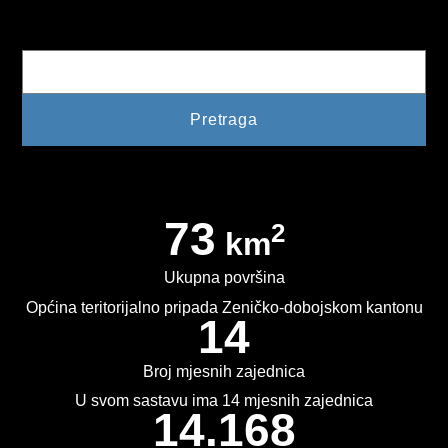
Pretraga
KONKURSI
OBAVJEŠTENJA
OGLASI
JAVNI POZIVI
NAJAVA DOGAĐAJA
73
2
km
INFO
Ukupna površina
JAVNE NABAVKE
Općina teritorijalno pripada Zeničko-dobojskom kantonu
14
ODLUKE O IZBORU
Broj mjesnih zajednica
ODLUKE O PONIŠTENJU
U svom sastavu ima 14 mjesnih zajednica
14.168
REALIZACIJA UGOVORA