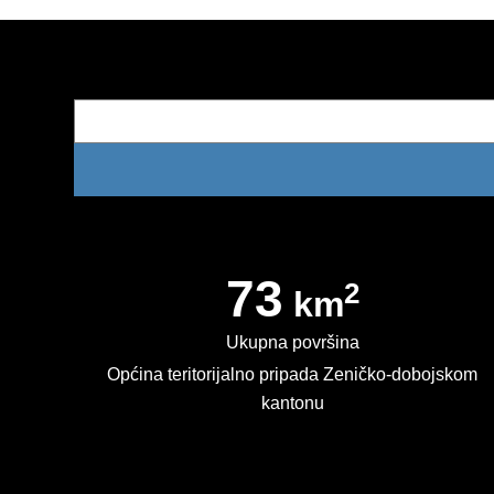
73
2
km
Ukupna površina
Općina teritorijalno pripada Zeničko-dobojskom
kantonu
Kontakt