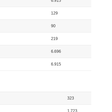
6.915
129
90
219
6.696
6.915
323
1.723