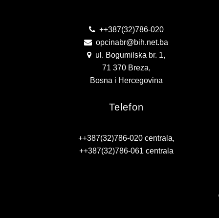
++387(32)786-020
opcinabr@bih.net.ba
ul. Bogumilska br. 1,
71 370 Breza,
Bosna i Hercegovina
Telefon
++387(32)786-020 centrala,
++387(32)786-061 centrala