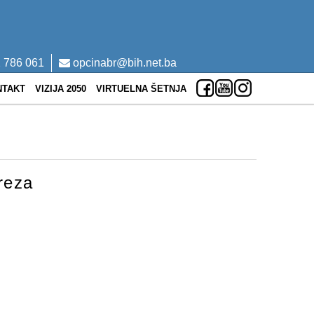
 786 061
opcinabr@bih.net.ba
NTAKT
VIZIJA 2050
VIRTUELNA ŠETNJA
Breza