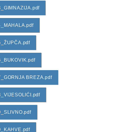
003_GIMNAZIJA.pdf
004_MAHALA.pdf
005_ŽUPČA.pdf
006_BUKOVIK.pdf
A007_GORNJA BREZA.pdf
08_VIJESOLIĆI.pdf
09_SLIVNO.pdf
010_KAHVE.pdf