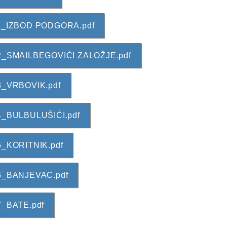
A011_IZBOD PODGORA.pdf
7A012_SMAILBEGOVIĆI ZALOŽJE.pdf
013_VRBOVIK.pdf
014_BULBULUŠIĆI.pdf
015_KORITNIK.pdf
016_BANJEVAC.pdf
17_BATE.pdf