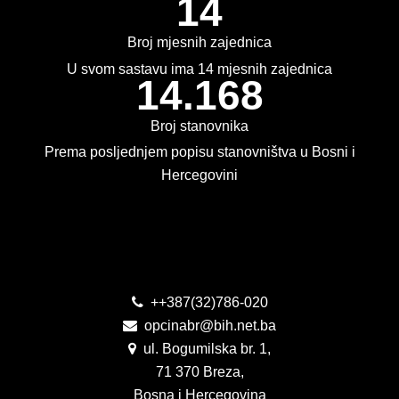
14
KONKURSI
Broj mjesnih zajednica
OBAVJEŠTENJA
U svom sastavu ima 14 mjesnih zajednica
14.168
OGLASI
Broj stanovnika
JAVNI POZIVI
Prema posljednjem popisu stanovništva u Bosni i
Hercegovini
NAJAVA DOGAĐAJA
INFO
Kontakt
JAVNE NABAVKE
ODLUKE O IZBORU
++387(32)786-020
opcinabr@bih.net.ba
ODLUKE O PONIŠTENJU
ul. Bogumilska br. 1,
71 370 Breza,
REALIZACIJA UGOVORA
Bosna i Hercegovina