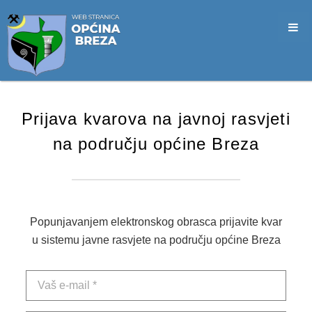
SLUŽBA CIVILNE ZAŠTITE
OPĆINSKO VIJEĆE
VIJEĆNICI
SJEDNICE
Prijava kvarova na javnoj rasvjeti
MATERIJALI
na području općine Breza
ZAPISNICI
DOKUMENTI
SLUŽBENI GLASNICI
Popunjavanjem elektronskog obrasca prijavite kvar
u sistemu javne rasvjete na području općine Breza
2026. GODINA
2025. GODINA