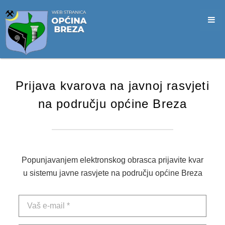
SLUŽBA CIVILNE ZAŠTITE
OPĆINSKO VIJEĆE
VIJEĆNICI
SJEDNICE
Prijava kvarova na javnoj rasvjeti
MATERIJALI
na području općine Breza
ZAPISNICI
DOKUMENTI
SLUŽBENI GLASNICI
Popunjavanjem elektronskog obrasca prijavite kvar
u sistemu javne rasvjete na području općine Breza
2026. GODINA
2025. GODINA