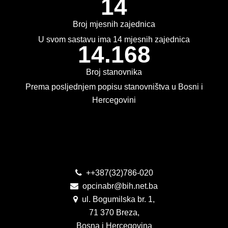
14
KONKURSI
Broj mjesnih zajednica
OBAVJEŠTENJA
U svom sastavu ima 14 mjesnih zajednica
14.168
OGLASI
Broj stanovnika
JAVNI POZIVI
Prema posljednjem popisu stanovništva u Bosni i
Hercegovini
NAJAVA DOGAĐAJA
INFO
Kontakt
JAVNE NABAVKE
ODLUKE O IZBORU
++387(32)786-020
opcinabr@bih.net.ba
ODLUKE O PONIŠTENJU
ul. Bogumilska br. 1,
71 370 Breza,
REALIZACIJA UGOVORA
Bosna i Hercegovina