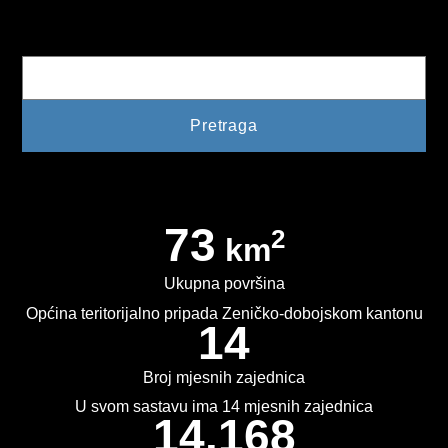
PLAN JAVNIH NABAVKI
Pretraga
USLUGE IZ ANEKSA II DIO B ZJN BIH
KONKURSI ZA IZRADU IDEJNOG RJEŠENJA
OIK
IZBORI 2016
73
2
km
IZBORI 2018
Ukupna površina
IZBORI 2020
Općina teritorijalno pripada Zeničko-dobojskom kantonu
14
IZBORI 2022
IZBORI 2024
Broj mjesnih zajednica
U svom sastavu ima 14 mjesnih zajednica
IZBORI 2026
14.168