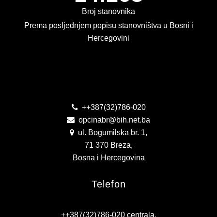
KONTAKT
Broj stanovnika
Prema posljednjem popisu stanovništva u Bosni i
VIZIJA 2050
Hercegovini
VIRTUELNA ŠETNJA
Kontakt
++387(32)786-020
opcinabr@bih.net.ba
ul. Bogumilska br. 1,
71 370 Breza,
Bosna i Hercegovina
Telefon
++387(32)786-020 centrala,