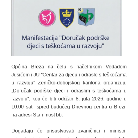
2024. GODINA
2023. GODINA
2022. GODINA
2021. GODINA
2020. GODINA
Općina Breza na čelu s načelnikom Vedadom
2019. GODINA
Jusićem i JU “Centar za djecu i odrasle s teškoćama
2018. GODINA
u razvoju” Zeničko-dobojskog kantona organizuju
„Doručak podrške djeci i odraslim s teškoćama u
2017. GODINA
razvoju“, koji će biti održan 8. jula 2026. godine u
10.00 sati ispred budućeg Dnevnog centra u Brezi,
2016. GODINA
na adresi Stari most bb.
2015. GODINA
Događaju će prisustvovati zvaničnici i ministri,
2014. GODINA