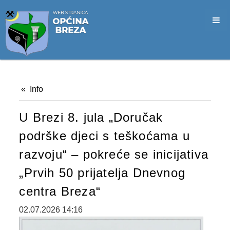
SLUŽBA CIVILNE ZAŠTITE
OPĆINSKO VIJEĆE
VIJEĆNICI
SJEDNICE
Info
MATERIJALI
U Brezi 8. jula „Doručak
ZAPISNICI
podrške djeci s teškoćama u
DOKUMENTI
razvoju“ – pokreće se inicijativa
SLUŽBENI GLASNICI
„Prvih 50 prijatelja Dnevnog
2026. GODINA
centra Breza“
2025. GODINA
02.07.2026 14:16