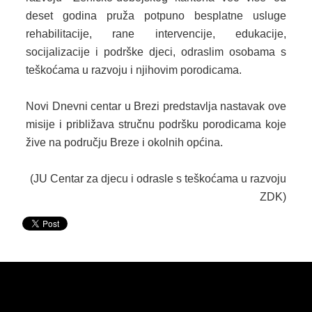
deset godina pruža potpuno besplatne usluge
KONKURSI
rehabilitacije, rane intervencije, edukacije,
socijalizacije i podrške djeci, odraslim osobama s
OBAVJEŠTENJA
teškoćama u razvoju i njihovim porodicama.
OGLASI
Novi Dnevni centar u Brezi predstavlja nastavak ove
JAVNI POZIVI
misije i približava stručnu podršku porodicama koje
žive na području Breze i okolnih općina.
NAJAVA DOGAĐAJA
INFO
(JU Centar za djecu i odrasle s teškoćama u razvoju
ZDK)
JAVNE NABAVKE
ODLUKE O IZBORU
ODLUKE O PONIŠTENJU
REALIZACIJA UGOVORA