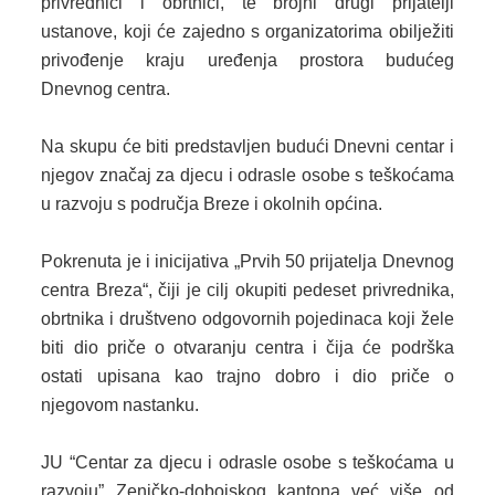
privrednici i obrtnici, te brojni drugi prijatelji
ustanove, koji će zajedno s organizatorima obilježiti
2013. GODINA
privođenje kraju uređenja prostora budućeg
Dnevnog centra.
2012. GODINA
1999. - 2011. GODINA
Na skupu će biti predstavljen budući Dnevni centar i
njegov značaj za djecu i odrasle osobe s teškoćama
ELEKTRONSKI OBRASCI
u razvoju s područja Breze i okolnih općina.
OPĆINSKI DOKUMENTI
Pokrenuta je i inicijativa „Prvih 50 prijatelja Dnevnog
SLUŽBA ZA FINANSIJE
centra Breza“, čiji je cilj okupiti pedeset privrednika,
obrtnika i društveno odgovornih pojedinaca koji žele
OPĆINSKO VIJEĆE
biti dio priče o otvaranju centra i čija će podrška
ostati upisana kao trajno dobro i dio priče o
SLUŽBA ZA PROSTORNO UREĐENJE
njegovom nastanku.
SLUŽBA ZA PRIVREDU
JU “Centar za djecu i odrasle osobe s teškoćama u
OGLASNA PLOČA
razvoju” Zeničko-dobojskog kantona već više od