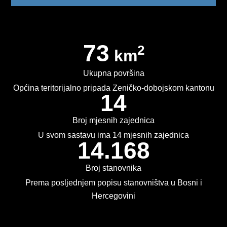
KONKURSI
OBAVJEŠTENJA
73
2
km
OGLASI
Ukupna površina
JAVNI POZIVI
Općina teritorijalno pripada Zeničko-dobojskom kantonu
14
NAJAVA DOGAĐAJA
Broj mjesnih zajednica
INFO
U svom sastavu ima 14 mjesnih zajednica
14.168
JAVNE NABAVKE
Broj stanovnika
ODLUKE O IZBORU
Prema posljednjem popisu stanovništva u Bosni i
ODLUKE O PONIŠTENJU
Hercegovini
REALIZACIJA UGOVORA