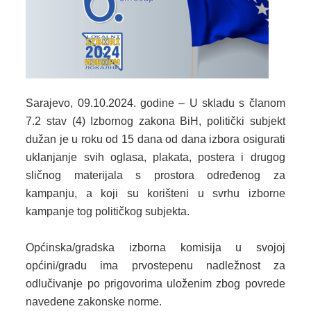
2024. GODINA
2023. GODINA
2022. GODINA
2021. GODINA
Sarajevo, 09.10.2024. godine – U skladu s članom
7.2 stav (4) Izbornog zakona BiH, politički subjekt
2020. GODINA
dužan je u roku od 15 dana od dana izbora osigurati
2019. GODINA
uklanjanje svih oglasa, plakata, postera i drugog
sličnog materijala s prostora određenog za
2018. GODINA
kampanju, a koji su korišteni u svrhu izborne
kampanje tog političkog subjekta.
2017. GODINA
2016. GODINA
Općinska/gradska izborna komisija u svojoj
općini/gradu ima prvostepenu nadležnost za
2015. GODINA
odlučivanje po prigovorima uloženim zbog povrede
navedene zakonske norme.
2014. GODINA