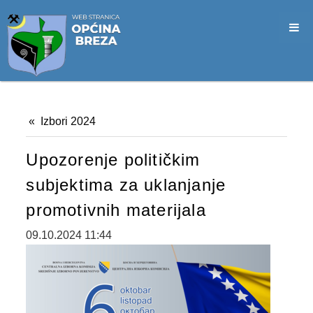
SLUŽBA CIVILNE ZAŠTITE
OPĆINSKO VIJEĆE
VIJEĆNICI
SJEDNICE
Izbori 2024
MATERIJALI
Upozorenje političkim
ZAPISNICI
subjektima za uklanjanje
DOKUMENTI
promotivnih materijala
SLUŽBENI GLASNICI
09.10.2024 11:44
2026. GODINA
2025. GODINA