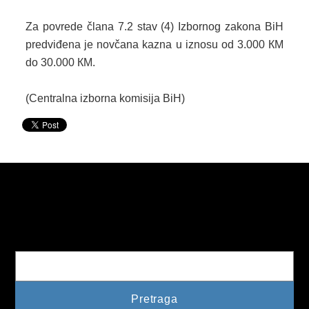
Za povrede člana 7.2 stav (4) Izbornog zakona BiH
2013. GODINA
predviđena je novčana kazna u iznosu od 3.000 КМ
2012. GODINA
do 30.000 КМ.
1999. - 2011. GODINA
(Centralna izborna komisija BiH)
ELEKTRONSKI OBRASCI
OPĆINSKI DOKUMENTI
SLUŽBA ZA FINANSIJE
OPĆINSKO VIJEĆE
Pretraga
SLUŽBA ZA PROSTORNO UREĐENJE
SLUŽBA ZA PRIVREDU
OGLASNA PLOČA