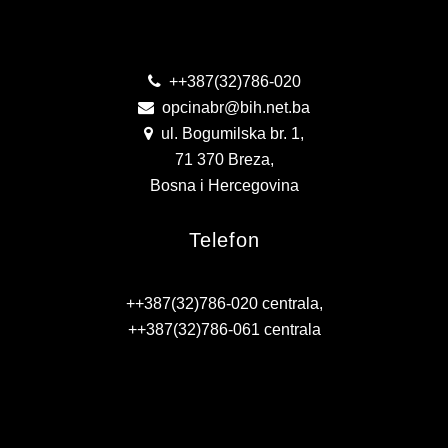
Kontakt
PLAN JAVNIH NABAVKI
USLUGE IZ ANEKSA II DIO B ZJN BIH
++387(32)786-020
opcinabr@bih.net.ba
KONKURSI ZA IZRADU IDEJNOG RJEŠENJA
ul. Bogumilska br. 1,
OIK
71 370 Breza,
Bosna i Hercegovina
IZBORI 2016
Telefon
IZBORI 2018
IZBORI 2020
++387(32)786-020 centrala,
++387(32)786-061 centrala
IZBORI 2022
IZBORI 2024
IZBORI 2026