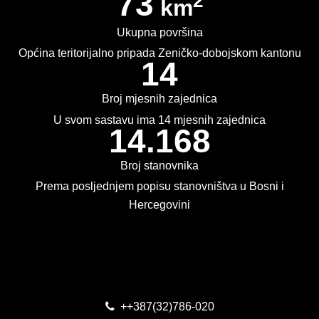
73
2
km
PLAN JAVNIH NABAVKI
Ukupna površina
USLUGE IZ ANEKSA II DIO B ZJN BIH
Općina teritorijalno pripada Zeničko-dobojskom kantonu
14
KONKURSI ZA IZRADU IDEJNOG RJEŠENJA
Broj mjesnih zajednica
OIK
U svom sastavu ima 14 mjesnih zajednica
14.168
IZBORI 2016
Broj stanovnika
IZBORI 2018
Prema posljednjem popisu stanovništva u Bosni i
IZBORI 2020
Hercegovini
IZBORI 2022
Kontakt
IZBORI 2024
IZBORI 2026
++387(32)786-020