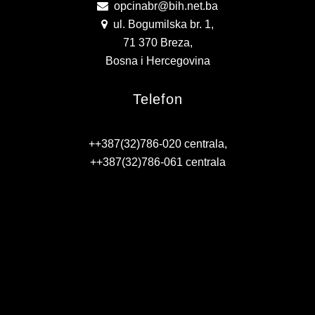
opcinabr@bih.net.ba
KONTAKT
ul. Bogumilska br. 1,
VIZIJA 2050
71 370 Breza,
Bosna i Hercegovina
VIRTUELNA ŠETNJA
Telefon
++387(32)786-020 centrala,
++387(32)786-061 centrala