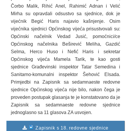
Čorbo Malik, Rihić Anel, Rahimić Adnan i Velić
2013. GODINA
Mirha su opravdali odsustvo sa sjednice, dok je
vijećnik Begić Haris najavio kašnjenje. Osim
2012. GODINA
vijećnika sjednici Općinskog vijeća prisustvovali su:
Općinski načelnik Vedad Jusić, pomoćnici/ce
1999. - 2011. GODINA
Općinskog načelnika Beširević Meliha, Gazdić
ELEKTRONSKI OBRASCI
Selma, Herco Huso i Nefić Haris i sekretar
Općinskog vijeća Mamela Tarik, te kao gosti
OPĆINSKI DOKUMENTI
sjednice Građevinski inspektor Tatar Semedina i
Sanitarno-komunalni inspektor Šehović Elsada.
SLUŽBA ZA FINANSIJE
Primjedbi na Zapisnik sa sedamnaeste redovne
OPĆINSKO VIJEĆE
sjednice Općinskog vijeća nije bilo, nakon čega je
proveden postupak glasanja te je konstatovano da je
SLUŽBA ZA PROSTORNO UREĐENJE
Zapisnik sa sedamnaeste redovne sjednice
jednoglasno sa 11 glasova ZA usvojen.
SLUŽBA ZA PRIVREDU
OGLASNA PLOČA
Zapisnik s 18. redovne sjednice