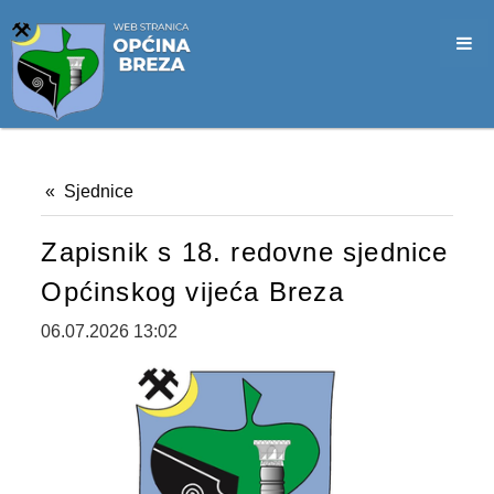
SLUŽBA CIVILNE ZAŠTITE
OPĆINSKO VIJEĆE
VIJEĆNICI
SJEDNICE
Sjednice
MATERIJALI
Zapisnik s 18. redovne sjednice
ZAPISNICI
Općinskog vijeća Breza
DOKUMENTI
06.07.2026 13:02
SLUŽBENI GLASNICI
2026. GODINA
2025. GODINA