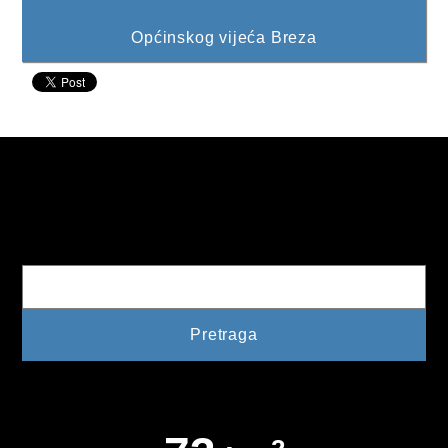
KONKURSI
Općinskog vijeća Breza
OBAVJEŠTENJA
OGLASI
JAVNI POZIVI
NAJAVA DOGAĐAJA
Pretraga
INFO
JAVNE NABAVKE
ODLUKE O IZBORU
ODLUKE O PONIŠTENJU
REALIZACIJA UGOVORA