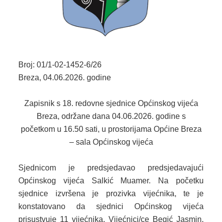
2024. GODINA
2023. GODINA
2022. GODINA
Broj: 01/1-02-1452-6/26
2021. GODINA
Breza, 04.06.2026. godine
2020. GODINA
Zapisnik
s 18. redovne sjednice Općinskog vijeća
2019. GODINA
Breza, održane dana 04.06.2026. godine s
početkom u 16.50 sati, u prostorijama Općine Breza
2018. GODINA
– sala Općinskog vijeća
2017. GODINA
Sjednicom je predsjedavao predsjedavajući
2016. GODINA
Općinskog vijeća Salkić Muamer. Na početku
sjednice izvršena je prozivka vijećnika, te je
2015. GODINA
konstatovano da sjednici Općinskog vijeća
2014. GODINA
prisustvuje 11 vijećnika. Vijećnici/ce Begić Jasmin,