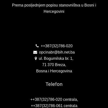
KONTAKT
Prema posljednjem popisu stanovništva u Bosni i
Hercegovini
VIZIJA 2050
VIRTUELNA ŠETNJA
Kontakt
++387(32)786-020
opcinabr@bih.net.ba
ul. Bogumilska br. 1,
71 370 Breza,
Bosna i Hercegovina
Telefon
++387(32)786-020 centrala,
++387(32)786-061 centrala