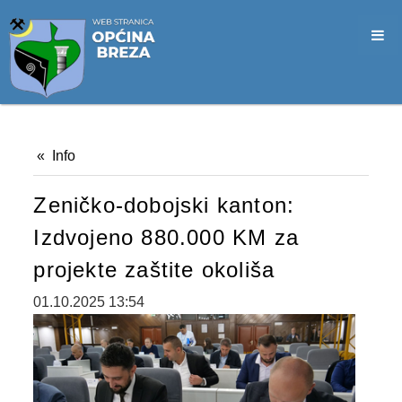
SLUŽBA CIVILNE ZAŠTITE
OPĆINSKO VIJEĆE
VIJEĆNICI
SJEDNICE
Info
MATERIJALI
Zeničko-dobojski kanton:
ZAPISNICI
Izdvojeno 880.000 KM za
DOKUMENTI
projekte zaštite okoliša
SLUŽBENI GLASNICI
01.10.2025 13:54
2026. GODINA
2025. GODINA