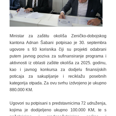
2024. GODINA
2023. GODINA
2022. GODINA
2021. GODINA
Ministar za zaštitu okoliša Zeničko-dobojskog
kantona Adnan Šabani potpisao je 30. septembra
2020. GODINA
ugovore s 93 korisnika čiji su projekti odabrani
putem javnog poziva za sufinansiranje programa i
2019. GODINA
aktivnosti iz oblasti zaštite okoliša za 2025. godinu,
2018. GODINA
kao i javnog konkursa za dodjelu finansijskih
poticaja za sakupljanje i reciklažu posebnih
2017. GODINA
kategorija otpada. Za ovu svrhu izdvojeno je ukupno
880.000 KM.
2016. GODINA
2015. GODINA
Ugovori su potpisani s predstavnicima 72 udruženja,
kojima je dodijeljeno ukupno 100.000 KM, te s
2014. GODINA