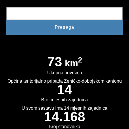
PLAN JAVNIH NABAVKI
USLUGE IZ ANEKSA II DIO B ZJN BIH
KONKURSI ZA IZRADU IDEJNOG RJEŠENJA
OIK
73
IZBORI 2016
2
km
IZBORI 2018
Ukupna površina
Općina teritorijalno pripada Zeničko-dobojskom kantonu
IZBORI 2020
14
IZBORI 2022
Broj mjesnih zajednica
IZBORI 2024
U svom sastavu ima 14 mjesnih zajednica
14.168
IZBORI 2026
Broj stanovnika