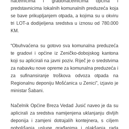
načelnicima i gradonačelnicima općina i
predstavnicima lokalnih komunalnih preduzeća koja
2013. GODINA
se bave prikupljanjem otpada, a kojima su u okviru
tri LOT-a dodijeljena sredstva u iznosu od 780.000
2012. GODINA
KM.
1999. - 2011. GODINA
“Obuhvaćena su gotovo sva komunalna preduzeća
ELEKTRONSKI OBRASCI
te gradovi i općine iz Zeničko-dobojskog kantona
koji su aplicirali na javni poziv. Riječ je o sredstvima
OPĆINSKI DOKUMENTI
za nabavku nove opreme za komunalna preduzeća i
SLUŽBA ZA FINANSIJE
za sufinansiranje troškova odvoza otpada na
Regionalnu deponiju Mošćanica u Zenici”, izjavio je
OPĆINSKO VIJEĆE
ministar Šabani.
SLUŽBA ZA PROSTORNO UREĐENJE
Načelnik Općine Breza Vedad Jusić naveo je da su
SLUŽBA ZA PRIVREDU
aplicirali za sredstva namijenjena uklanjanju divljih
deponija i zamjeni dotrajalih kontejnera, s ciljem
OGLASNA PLOČA
poboljšanja usluge građanima i olakšanja rada