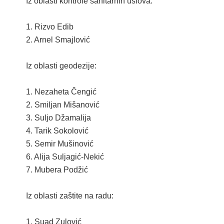
Iz oblasti kontrole sanitarnih uslova:
KONTAKT
1. Rizvo Edib
VIZIJA 2050
2. Arnel Smajlović
VIRTUELNA ŠETNJA
Iz oblasti geodezije:
1. Nezaheta Čengić
2. Smiljan Mišanović
3. Suljo Džamalija
4. Tarik Sokolović
5. Semir Mušinović
6. Alija Suljagić-Nekić
7. Mubera Podžić
Iz oblasti zaštite na radu:
1. Suad Zulović