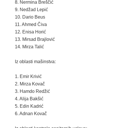
8. Nermina Breščić
PLAN JAVNIH NABAVKI
9. Nedžad Lepić
10. Dario Beus
USLUGE IZ ANEKSA II DIO B ZJN BIH
11. Ahmed Čiva
KONKURSI ZA IZRADU IDEJNOG RJEŠENJA
12. Enisa Horić
13. Mirsad Brajlović
OIK
14. Mirza Talić
IZBORI 2016
Iz oblasti mašinstva:
IZBORI 2018
1. Emir Krivić
IZBORI 2020
2. Mirza Kovač
3. Hamdo Redžić
IZBORI 2022
4. Alija Bakšić
5. Edin Kadrić
IZBORI 2024
6. Adnan Kovač
IZBORI 2026