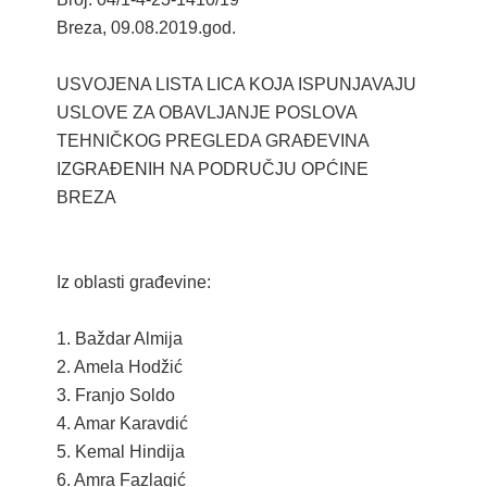
2024. GODINA
Breza, 09.08.2019.god.
2023. GODINA
USVOJENA LISTA LICA KOJA ISPUNJAVAJU
2022. GODINA
USLOVE ZA OBAVLJANJE POSLOVA
TEHNIČKOG PREGLEDA GRAĐEVINA
2021. GODINA
IZGRAĐENIH NA PODRUČJU OPĆINE
2020. GODINA
BREZA
2019. GODINA
Iz oblasti građevine:
2018. GODINA
2017. GODINA
1. Baždar Almija
2. Amela Hodžić
2016. GODINA
3. Franjo Soldo
4. Amar Karavdić
2015. GODINA
5. Kemal Hindija
6. Amra Fazlagić
2014. GODINA