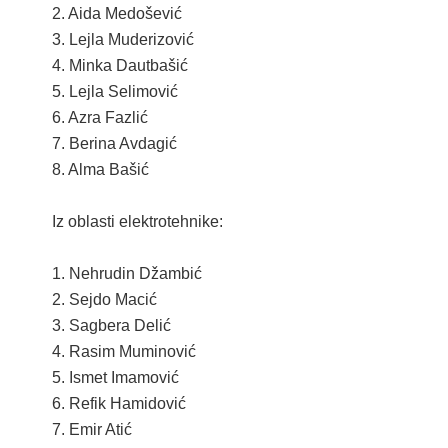
2. Aida Medošević
KONKURSI
3. Lejla Muderizović
4. Minka Dautbašić
OBAVJEŠTENJA
5. Lejla Selimović
6. Azra Fazlić
OGLASI
7. Berina Avdagić
JAVNI POZIVI
8. Alma Bašić
NAJAVA DOGAĐAJA
Iz oblasti elektrotehnike:
INFO
1. Nehrudin Džambić
JAVNE NABAVKE
2. Sejdo Macić
3. Sagbera Delić
ODLUKE O IZBORU
4. Rasim Muminović
5. Ismet Imamović
ODLUKE O PONIŠTENJU
6. Refik Hamidović
REALIZACIJA UGOVORA
7. Emir Atić