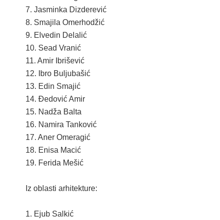
7. Jasminka Dizderević
2013. GODINA
8. Smajila Omerhodžić
9. Elvedin Delalić
2012. GODINA
10. Sead Vranić
11. Amir Ibrišević
1999. - 2011. GODINA
12. Ibro Buljubašić
ELEKTRONSKI OBRASCI
13. Edin Smajić
14. Đedović Amir
OPĆINSKI DOKUMENTI
15. Nadža Balta
16. Namira Tanković
SLUŽBA ZA FINANSIJE
17. Aner Omeragić
OPĆINSKO VIJEĆE
18. Enisa Macić
19. Ferida Mešić
SLUŽBA ZA PROSTORNO UREĐENJE
Iz oblasti arhitekture:
SLUŽBA ZA PRIVREDU
OGLASNA PLOČA
1. Ejub Salkić