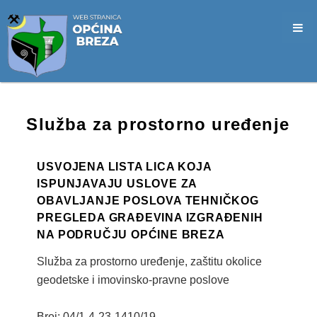
SLUŽBA CIVILNE ZAŠTITE
OPĆINSKO VIJEĆE
VIJEĆNICI
SJEDNICE
Služba za prostorno uređenje
MATERIJALI
ZAPISNICI
USVOJENA LISTA LICA KOJA
ISPUNJAVAJU USLOVE ZA
DOKUMENTI
OBAVLJANJE POSLOVA TEHNIČKOG
PREGLEDA GRAĐEVINA IZGRAĐENIH
SLUŽBENI GLASNICI
NA PODRUČJU OPĆINE BREZA
2026. GODINA
Služba za prostorno uređenje, zaštitu okolice
geodetske i imovinsko-pravne poslove
2025. GODINA
Broj: 04/1-4-23-1410/19