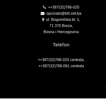
++387(32)786-020
opcinabr@bih.net.ba
ul. Bogumilska br. 1,
71 370 Breza,
Bosna i Hercegovina
Telefon
++387(32)786-020 centrala,
++387(32)786-061 centrala