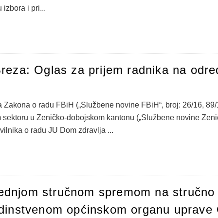
izbora i pri...
reza: Oglas za prijem radnika na odre
 Zakona o radu FBiH („Službene novine FBiH“, broj: 26/16, 89/1
 sektoru u Zeničko-dobojskom kantonu („Službene novine Zeničk
avilnika o radu JU Dom zdravlja ...
 srednjom stručnom spremom na stručno
dinstvenom općinskom organu uprave 