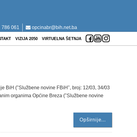
 786 061
opcinabr@bih.net.ba
NTAKT
VIZIJA 2050
VIRTUELNA ŠETNJA
je BiH ("Službene novine FBiH", broj: 12/03, 34/03
uliranim organima Općine Breza ("Službene novine
Opširnije...