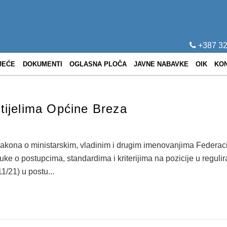
+387 32
JEĆE
DOKUMENTI
OGLASNA PLOČA
JAVNE NABAVKE
OIK
KO
 tijelima Općine Breza
akona o ministarskim, vladinim i drugim imenovanjima Federaci
dluke o postupcima, standardima i kriterijima na pozicije u reg
1/21) u postu...