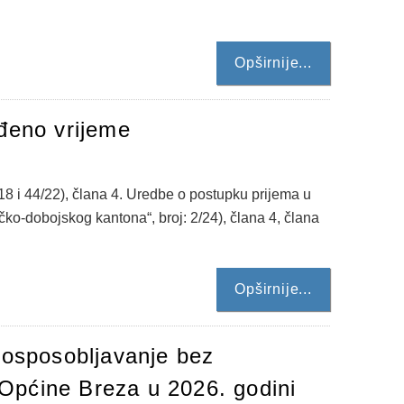
Opširnije...
đeno vrijeme
8 i 44/22), člana 4. Uredbe o postupku prijema u
o-dobojskog kantona“, broj: 2/24), člana 4, člana
Opširnije...
 osposobljavanje bez
Općine Breza u 2026. godini