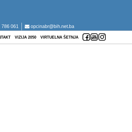
 786 061
opcinabr@bih.net.ba
NTAKT
VIZIJA 2050
VIRTUELNA ŠETNJA