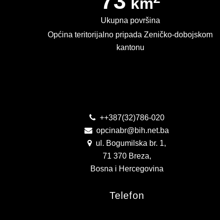
73
km
Ukupna površina
Općina teritorijalno pripada Zeničko-dobojskom
kantonu
Kontakt
++387(32)786-020
opcinabr@bih.net.ba
ul. Bogumilska br. 1,
71 370 Breza,
Bosna i Hercegovina
Telefon