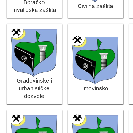
2024. GODINA
Boračko
Civilna zaštita
invalidska zaštita
2023. GODINA
2022. GODINA
2021. GODINA
2020. GODINA
2019. GODINA
2018. GODINA
Građevinske i
urbanističke
Imovinsko
2017. GODINA
dozvole
2016. GODINA
2015. GODINA
2014. GODINA