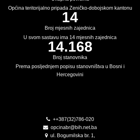
PLAN JAVNIH NABAVKI
Općina teritorijalno pripada Zeničko-dobojskom kantonu
14
USLUGE IZ ANEKSA II DIO B ZJN BIH
Broj mjesnih zajednica
KONKURSI ZA IZRADU IDEJNOG RJEŠENJA
U svom sastavu ima 14 mjesnih zajednica
14.168
OIK
Broj stanovnika
IZBORI 2016
Prema posljednjem popisu stanovništva u Bosni i
Hercegovini
IZBORI 2018
IZBORI 2020
Kontakt
IZBORI 2022
IZBORI 2024
++387(32)786-020
opcinabr@bih.net.ba
IZBORI 2026
ul. Bogumilska br. 1,