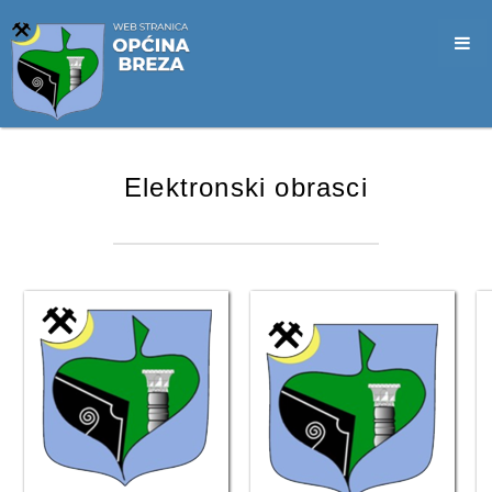
SLUŽBA CIVILNE ZAŠTITE
OPĆINSKO VIJEĆE
VIJEĆNICI
SJEDNICE
Elektronski obrasci
MATERIJALI
ZAPISNICI
DOKUMENTI
SLUŽBENI GLASNICI
2026. GODINA
2025. GODINA