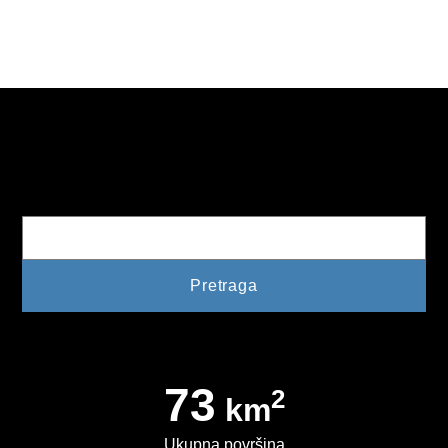
KONKURSI
OBAVJEŠTENJA
OGLASI
JAVNI POZIVI
Pretraga
NAJAVA DOGAĐAJA
INFO
JAVNE NABAVKE
ODLUKE O IZBORU
ODLUKE O PONIŠTENJU
73
2
km
REALIZACIJA UGOVORA
Ukupna površina