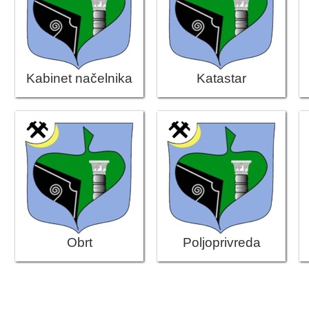
2013. GODINA
2012. GODINA
Kabinet načelnika
Katastar
1999. - 2011. GODINA
ELEKTRONSKI OBRASCI
OPĆINSKI DOKUMENTI
SLUŽBA ZA FINANSIJE
OPĆINSKO VIJEĆE
SLUŽBA ZA PROSTORNO UREĐENJE
Obrt
Poljoprivreda
SLUŽBA ZA PRIVREDU
OGLASNA PLOČA