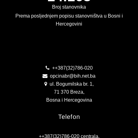
Broj stanovnika
KONKURSI
Prema posljednjem popisu stanovništva u Bosni i
OBAVJEŠTENJA
Hercegovini
OGLASI
Kontakt
JAVNI POZIVI
NAJAVA DOGAĐAJA
++387(32)786-020
opcinabr@bih.net.ba
INFO
ul. Bogumilska br. 1,
JAVNE NABAVKE
71 370 Breza,
Bosna i Hercegovina
ODLUKE O IZBORU
Telefon
ODLUKE O PONIŠTENJU
REALIZACIJA UGOVORA
++387(32)786-020 centrala,