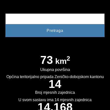
Pretraga
2013. GODINA
2012. GODINA
1999. - 2011. GODINA
ELEKTRONSKI OBRASCI
OPĆINSKI DOKUMENTI
73
2
km
SLUŽBA ZA FINANSIJE
Ukupna površina
OPĆINSKO VIJEĆE
Općina teritorijalno pripada Zeničko-dobojskom kantonu
14
SLUŽBA ZA PROSTORNO UREĐENJE
Broj mjesnih zajednica
SLUŽBA ZA PRIVREDU
U svom sastavu ima 14 mjesnih zajednica
14.168
OGLASNA PLOČA