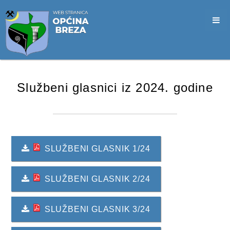
SLUŽBA CIVILNE ZAŠTITE
OPĆINSKO VIJEĆE
VIJEĆNICI
SJEDNICE
Službeni glasnici iz 2024. godine
MATERIJALI
ZAPISNICI
DOKUMENTI
SLUŽBENI GLASNIK 1/24
SLUŽBENI GLASNICI
SLUŽBENI GLASNIK 2/24
2026. GODINA
2025. GODINA
SLUŽBENI GLASNIK 3/24