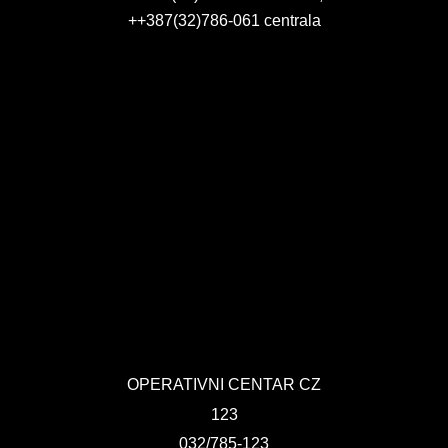
++387(32)786-061 centrala
PLAN JAVNIH NABAVKI
USLUGE IZ ANEKSA II DIO B ZJN BIH
KONKURSI ZA IZRADU IDEJNOG RJEŠENJA
OIK
IZBORI 2016
IZBORI 2018
IZBORI 2020
IZBORI 2022
IZBORI 2024
OPERATIVNI CENTAR CZ
123
IZBORI 2026
032/785-123