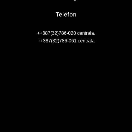
PLAN JAVNIH NABAVKI
Telefon
USLUGE IZ ANEKSA II DIO B ZJN BIH
KONKURSI ZA IZRADU IDEJNOG RJEŠENJA
++387(32)786-020 centrala,
++387(32)786-061 centrala
OIK
IZBORI 2016
IZBORI 2018
IZBORI 2020
IZBORI 2022
IZBORI 2024
IZBORI 2026