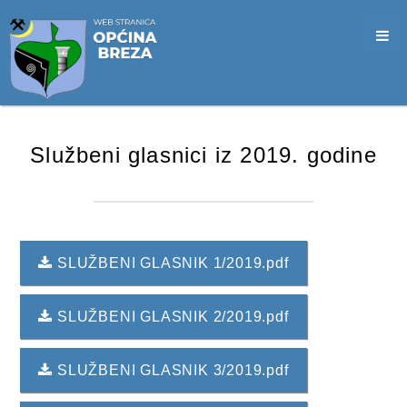
SLUŽBA CIVILNE ZAŠTITE
OPĆINSKO VIJEĆE
VIJEĆNICI
SJEDNICE
Službeni glasnici iz 2019. godine
MATERIJALI
ZAPISNICI
DOKUMENTI
SLUŽBENI GLASNIK 1/2019.pdf
SLUŽBENI GLASNICI
SLUŽBENI GLASNIK 2/2019.pdf
2026. GODINA
2025. GODINA
SLUŽBENI GLASNIK 3/2019.pdf