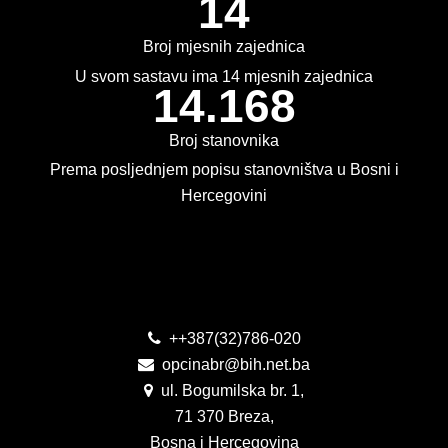
14
KONKURSI
Broj mjesnih zajednica
OBAVJEŠTENJA
U svom sastavu ima 14 mjesnih zajednica
14.168
OGLASI
Broj stanovnika
JAVNI POZIVI
Prema posljednjem popisu stanovništva u Bosni i
Hercegovini
NAJAVA DOGAĐAJA
INFO
Kontakt
JAVNE NABAVKE
ODLUKE O IZBORU
++387(32)786-020
opcinabr@bih.net.ba
ODLUKE O PONIŠTENJU
ul. Bogumilska br. 1,
71 370 Breza,
REALIZACIJA UGOVORA
Bosna i Hercegovina